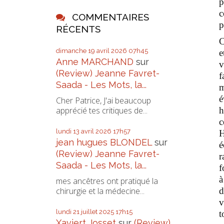
p
c
COMMENTAIRES
p
RÉCENTS
C
dimanche 19
avril 2026
07h45
e
Anne MARCHAND
sur
v
(Review) Jeanne Favret-
f
Saada - Les Mots, la...
m
é
Cher Patrice, J'ai beaucoup
h
apprécié tes critiques de...
c
lundi 13
avril 2026
17h57
H
jean hugues BLONDEL
sur
é
(Review) Jeanne Favret-
r
Saada - Les Mots, la...
f
à
mes ancêtres ont pratiqué la
d
chirurgie et la médecine...
v
lundi 21
juillet 2025
17h15
t
Xaviert Josset
sur
(Review)