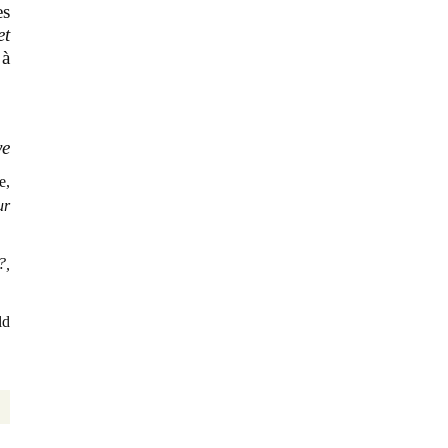
es
et
 à
ye
e,
ur
?,
ld