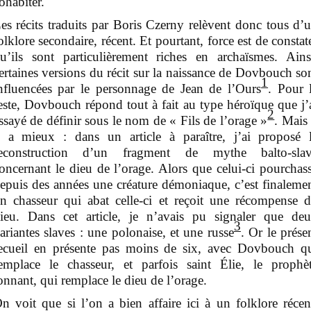
ohabiter.
es récits traduits par Boris Czerny relèvent donc tous d’
olklore secondaire, récent. Et pourtant, force est de constat
u’ils sont particulièrement riches en archaïsmes. Ains
ertaines versions du récit sur la naissance de Dovbouch so
1
nfluencées par le personnage de Jean de l’Ours
. Pour 
este, Dovbouch répond tout à fait au type héroïque que j’
2
ssayé de définir sous le nom de « Fils de l’orage »
. Mais 
 a mieux : dans un article à paraître, j’ai proposé 
econstruction d’un fragment de mythe balto-sla
oncernant le dieu de l’orage. Alors que celui-ci pourchas
epuis des années une créature démoniaque, c’est finaleme
n chasseur qui abat celle-ci et reçoit une récompense 
ieu. Dans cet article, je n’avais pu signaler que de
3
ariantes slaves : une polonaise, et une russe
. Or le prése
ecueil en présente pas moins de six, avec Dovbouch q
emplace le chasseur, et parfois saint Élie, le prophè
onnant, qui remplace le dieu de l’orage.
n voit que si l’on a bien affaire ici à un folklore récen