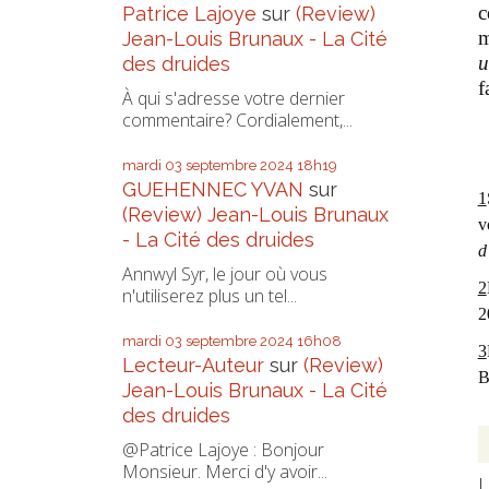
c
Patrice Lajoye
sur
(Review)
m
Jean-Louis Brunaux - La Cité
u
des druides
f
À qui s'adresse votre dernier
commentaire? Cordialement,...
mardi 03
septembre 2024
18h19
GUEHENNEC YVAN
sur
1
(Review) Jean-Louis Brunaux
v
- La Cité des druides
d
Annwyl Syr, le jour où vous
2
n'utiliserez plus un tel...
2
mardi 03
septembre 2024
16h08
3
Lecteur-Auteur
sur
(Review)
B
Jean-Louis Brunaux - La Cité
des druides
@Patrice Lajoye : Bonjour
Monsieur. Merci d'y avoir...
L