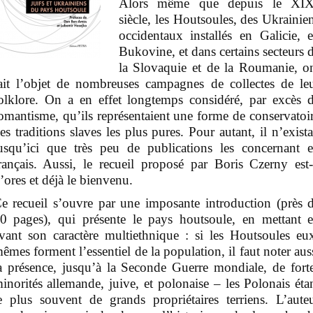
Alors même que depuis le XI
siècle, les Houtsoules, des Ukrainie
occidentaux installés en Galicie, 
Bukovine, et dans certains secteurs 
la Slovaquie et de la Roumanie, o
ait l’objet de nombreuses campagnes de collectes de le
olklore. On a en effet longtemps considéré, par excès 
omantisme, qu’ils représentaient une forme de conservatoi
es traditions slaves les plus pures. Pour autant, il n’exista
usqu’ici que très peu de publications les concernant 
rançais. Aussi, le recueil proposé par Boris Czerny est-
’ores et déjà le bienvenu.
e recueil s’ouvre par une imposante introduction (près 
0 pages), qui présente le pays houtsoule, en mettant 
vant son caractère multiethnique : si les Houtsoules eu
êmes forment l’essentiel de la population, il faut noter aus
a présence, jusqu’à la Seconde Guerre mondiale, de fort
inorités allemande, juive, et polonaise – les Polonais éta
e plus souvent de grands propriétaires terriens. L’aute