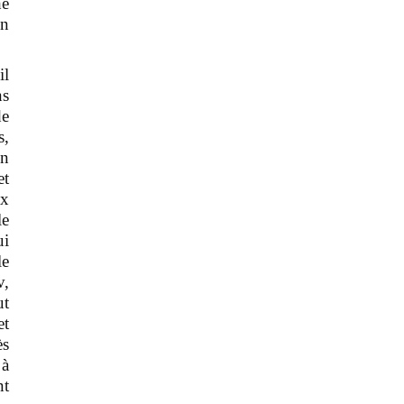
he
on
il
ns
de
s,
en
et
ux
le
ui
le
v,
ut
et
ès
 à
nt