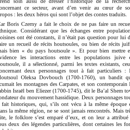
rend soin aussi de dresser l’historique de la recherc
oncernant ce secteur, avant d’en venir au cœur de s
ropos : les deux héros qui sont l’objet des contes traduits.
ar Boris Czerny a fait le choix de ne pas faire un recue
thnique. Considérant que les échanges entre populatio
oisines ont été constants, il n’était pas question pour lui 
aire un recueil de récits houtsoules, ou bien de récits juif
ais bien « du pays houtsoule ». Et pour bien mettre 
vidence les interactions entre les populations juive 
outsoule, il a sélectionné, parmi les textes existants, ce
oncernant deux personnages tout à fait particuliers : 
outsoul Oleksa Dovbouch (1700-1760), un bandit q
cumait les montagnes des Carpates, et son contemporain 
abbin Israël ben Eliezer (1700-1745), dit le Ba’al Shem to
ondateur du mouvement hassidique. Deux personnages to
 fait historiques, qui, s’ils ont vécu à la même époque 
ans la même région, ne se sont jamais rencontrés. Mais tr
ite, le folklore s’est emparé d’eux, et on leur a attribué
ous deux des légendes particulières, dont certaines les fo