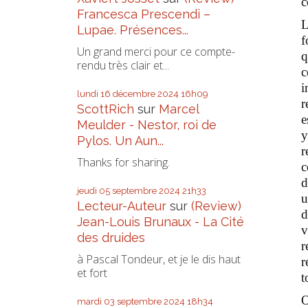
c
Francesca Prescendi –
L
Lupae. Présences...
f
Un grand merci pour ce compte-
q
rendu très clair et...
c
i
lundi 16
décembre 2024
16h09
r
ScottRich
sur
Marcel
e
Meulder - Nestor, roi de
y
Pylos. Un Aun...
r
Thanks for sharing.
c
d
jeudi 05
septembre 2024
21h33
u
Lecteur-Auteur
sur
(Review)
d
Jean-Louis Brunaux - La Cité
v
des druides
r
à Pascal Tondeur, et je le dis haut
r
et fort
t
O
mardi 03
septembre 2024
18h34