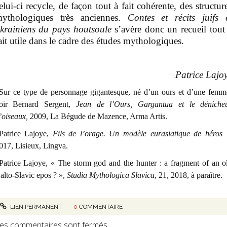
elui-ci recycle, de façon tout à fait cohérente, des structur
ythologiques très anciennes.
Contes et récits juifs 
krainiens du pays houtsoule
s’avère donc un recueil tout
ait utile dans le cadre des études mythologiques.
Patrice Lajo
Sur ce type de personnage gigantesque, né d’un ours et d’une femm
oir Bernard Sergent,
Jean de l’Ours, Gargantua et le déniche
’oiseaux,
2009, La Bégude de Mazence, Arma Artis.
Patrice Lajoye,
Fils de l’orage. Un modèle eurasiatique de héros 
017, Lisieux, Lingva.
Patrice Lajoye, « The storm god and the hunter : a fragment of an o
alto-Slavic epos ? »,
Studia Mythologica Slavica
, 21, 2018, à paraître.
LIEN PERMANENT
0
COMMENTAIRE
es commentaires sont fermés.