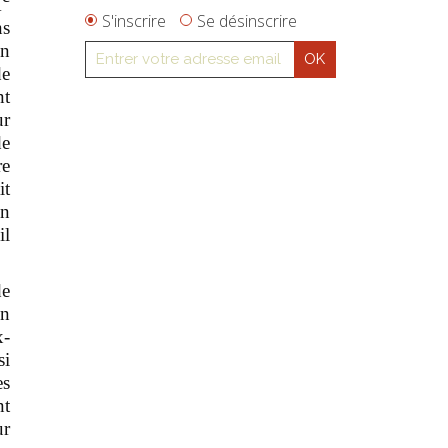
X
S'inscrire
Se désinscrire
ns
en
de
nt
ur
de
re
it
en
il
de
en
x-
si
es
nt
ur