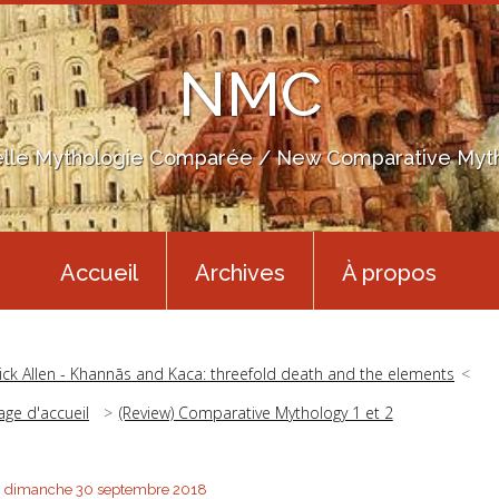
NMC
lle Mythologie Comparée / New Comparative Myt
Accueil
Archives
À propos
ick Allen - Khannās and Kaca: threefold death and the elements
age d'accueil
(Review) Comparative Mythology 1 et 2
dimanche 30
septembre 2018