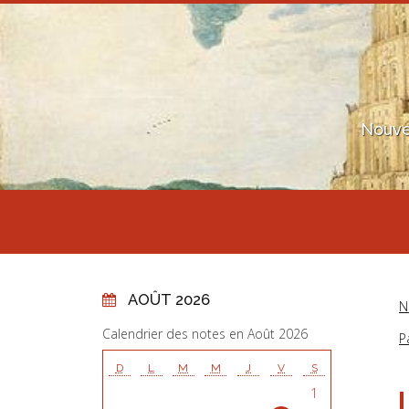
Nouve
AOÛT 2026
N
Calendrier des notes en Août 2026
P
D
L
M
M
J
V
S
1