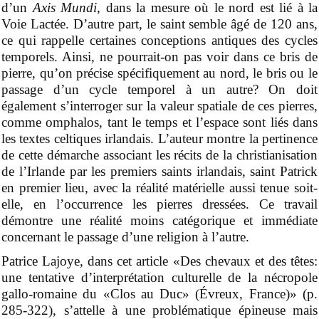
d’un
Axis Mundi
, dans la mesure où le nord est lié à la
Voie Lactée. D’autre part, le
s
aint semble âgé de 120
ans,
ce qui rappelle
certaines conceptions antiques des cycles
temporels. Ainsi, ne pourrait-on pas voir dans ce bris de
pierre, qu’on précise spécifiquement au nord, le bris ou le
passage d’un cycle temporel à un autre? On doit
également s’interroger sur la valeur spatiale de ces pierres,
comme
o
mphalos, tant le
t
emps et l’
e
space sont liés dans
les textes celtiques irlandais. L’auteur montre la pertinence
de cette démarche associant les récits de la christianisation
de l’Irlande par les premiers saints irlandais,
s
aint Patrick
en premier lieu, avec la réalité matérielle aussi tenue soit-
elle, en l’occurrence les pierres dressées. Ce travail
démontre une réalité moins catégorique et immédiate
concernant le passage d’une religion à l’autre.
Patrice Lajoye, dans cet article «Des chevaux et des têtes:
une tentative d’interprétation culturelle de la nécropole
gallo-romaine du «Clos au Duc» (
É
vreux, France)» (p.
285-322), s’att
el
le à une problématique épineuse mais