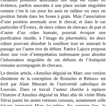
évidence, parfois associées à une place sociale singulière
comme c’est le cas pour les assis en tailleur ou ceux en
position fœtale dans les fosses à grain. Mais l’association
d’une position anormale avec le cheval, et dans le cas
particulier d’
É
vreux, de deux crânes de chevaux de part et
d’autre
d’un crâne humain
, pourrait évoquer une
purification rituelle, à l’image du
pharmakós
; les deux
crânes pouvant absorber la souillure tout en assurant le
passage sur l’autre rive du défunt. Patrice Lajoye propose
donc une voie d’interprétation intéressante pour aborder
l’inhumation singulière de ces défunts de l’Antiquité
romaine accompagnés de chevaux.
Le dernier article, «Amulius déguisé en Mars: une version
dissidente de la conception de Romulus et Rémus» est
écrit par Alain Meurant de l’
u
niversité catholique de
Louvain. Dans ce travail l’auteur cherche à replacer
l’histoire
d’Amulius déguisé en Mars
afin de violer
Rhéa
Silvia parmi les autres
versions
connues, notamment celle
faisant intervenir Mars
lui-même
. En premier lieu, le