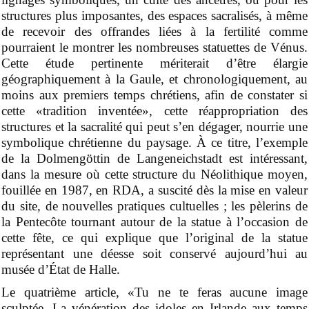
structures plus imposantes, des espaces sacralisés, à même
de recevoir des offrandes liées à la fertilité comme
pourraient le montrer les nombreuses statuettes de Vénus.
Cette étude pertinente mériterait d’être élargie
géographiquement à la Gaule, et chronologiquement, au
moins aux premiers temps chrétiens, afin de constater si
cette «tradition inventée», cette réappropriation des
structures et la sacralité qui peut s’en dégager, nourrie une
symbolique chrétienne du paysage.
À
ce titre, l’exemple
de la Dolmengöttin de Langeneichstadt est intéressant,
dans la mesure où cette structure du Néolithique moyen,
fouillée en 1987, en RDA, a suscité dès la mise en valeur
du site, de nouvelles pratiques cultuelles ; les pèlerins de
la Pentecôte tournant autour de la statue à l’occasion de
cette fête, ce qui explique que l’original de la statue
représentant une déesse soit conservé aujourd’hui au
musée d’
É
tat de Halle.
Le quatrième article, «Tu ne te feras aucune image
sculptée. La vénération des idoles en Irlande aux temps