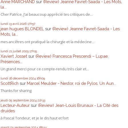
Anne MARCHAND
sur
(Review) Jeanne Favret-Saada - Les Mots,
la...
Cher Patrice, J'ai beaucoup apprécié tes critiques de...
lundi 13
avril 2026
17h57
jean hugues BLONDEL
sur
(Review) Jeanne Favret-Saada - Les
Mots, la...
mes ancêtres ont pratiqué la chirurgie et la médecine...
lundi 21
juillet 2025
17h15
Xaviert Josset
sur
(Review) Francesca Prescendi – Lupae.
Présences...
Un grand merci pour ce compte-rendu très clair et...
lundi 16
décembre 2024
16h09
ScottRich
sur
Marcel Meulder - Nestor, roi de Pylos. Un Aun...
Thanks for sharing.
jeudi 05
septembre 2024
21h33
Lecteur-Auteur
sur
(Review) Jean-Louis Brunaux - La Cité des
druides
à Pascal Tondeur, et je le dis haut et fort
mardi 03
septembre 2024
18h34