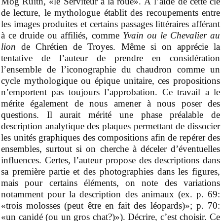
Mog Ruith, «le Serviteur à la roue».
À
l’aide de cette clé
de lecture, le mythologue établit des recoupements entre
les images produites et certains passages littéraires afférant
à ce druide ou affiliés, comme
Yvain ou le Chevalier au
lion
de Chrétien de Troyes.
Même si on apprécie la
tentative de l’auteur de prendre en considération
l’ensemble de l’iconographie du chaudron comme un
cycle mythologique ou épique unitaire, ces propositions
n’emportent pas toujours l’approbation. Ce travail a le
mérite également de nous amener à nous poser des
questions. Il aurait mérité une phase préalable de
description analytique des plaques permettant de dissocier
les unités graphiques des compositions afin de repérer des
ensembles, surtout si on cherche à déceler d’éventuelles
influences. Certes, l’auteur propose des descriptions dans
sa première partie et des photographies dans les figures,
mais pour certains éléments, on note des variations
notamment pour la description des animaux (ex. p.
69:
«trois molosses (peut être en fait des léopards
)
»; p.
70:
«un canidé (ou un gros chat?)»). Décrire, c’est choisir. Ce