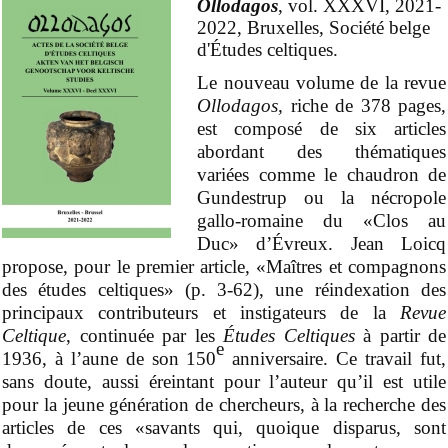
Ollodagos
, vol. XXXVI, 2021-
2022, Bruxelles, Société belge
d'Études celtiques.
Le nouveau volume de la revue
Ollodagos,
riche de 378 pages,
est composé de six articles
abordant des thématiques
variées comme le chaudron de
Gundestrup ou la nécropole
gallo-romaine du «Clos au
Duc» d’
É
vreux. Jean Loicq
propose, pour le premier article, «Maîtres et compagnons
des études celtiques» (p. 3-62), une réindexation des
principaux contributeurs et instigateurs de la
Revue
Celtique
,
continuée
par les
É
tudes Celtiques
à partir de
e
1936, à l’aune de son 150
anniversaire. Ce travail fut,
sans doute, aussi éreintant pour l’auteur qu’il est utile
pour la jeune génération de chercheurs, à la recherche des
articles de ces «savants qui, quoique disparus, sont