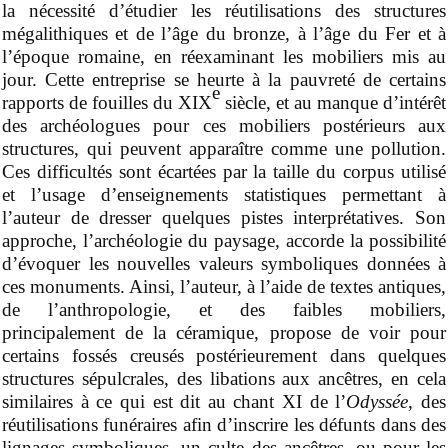
la nécessité d’étudier les réutilisations des structures
mégalithiques et de l’âge du bronze, à l’âge du Fer et à
l’époque romaine, en réexaminant les mobiliers mis au
jour. Cette entreprise se heurte à la pauvreté de certains
e
rapports de fouilles du XIX
s
iècle
, et au manque d’intérêt
des archéologues pour ces mobiliers postérieurs aux
structures, qui peuvent apparaître comme une pollution.
Ces difficultés sont écartées par la taille du corpus utilisé
et l’usage d’enseignements statistiques permettant à
l’auteur de dresser quelques pistes interprétatives. Son
approche, l’archéologie du paysage, accorde la possibilité
d’évoquer les nouvelles valeurs symboliques données à
ces monuments. Ainsi, l’auteur, à l’aide de textes antiques,
de l’anthropologie, et des faibles mobiliers,
principalement de la céramique, propose de voir pour
certains fossés creusés postérieurement dans quelques
structures sépulcrales, des libations aux ancêtres, en cela
similaire
s
à ce qui est dit
au chant
XI de l’
Odyssée
, des
réutilisations funéraires afin d’inscrire les défunts dans des
lignages symboliques, un culte des ancêtres, ou pour les