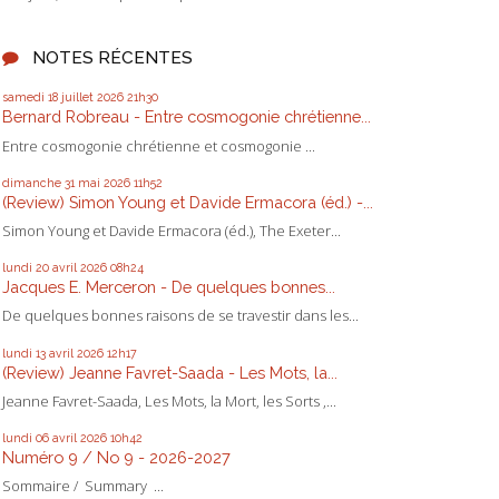
NOTES RÉCENTES
samedi 18
juillet 2026
21h30
Bernard Robreau - Entre cosmogonie chrétienne...
Entre cosmogonie chrétienne et cosmogonie ...
dimanche 31
mai 2026
11h52
(Review) Simon Young et Davide Ermacora (éd.) -...
Simon Young et Davide Ermacora (éd.), The Exeter...
lundi 20
avril 2026
08h24
Jacques E. Merceron - De quelques bonnes...
De quelques bonnes raisons de se travestir dans les...
lundi 13
avril 2026
12h17
(Review) Jeanne Favret-Saada - Les Mots, la...
Jeanne Favret-Saada, Les Mots, la Mort, les Sorts ,...
lundi 06
avril 2026
10h42
Numéro 9 / No 9 - 2026-2027
Sommaire / Summary ...