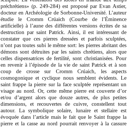
préchrétiens» (p. 249-284) est proposé par Evan Astier,
docteur en Archéologie de Sorbonne-Université. L’auteur
étudie le Cromm Crúaich (Courbe de l’
É
minence
artificielle) à l’aune des différentes versions écrites de sa
destruction par
s
aint Patrick. Ainsi, il est intéressant de
constater que ces pierres dressées et parfois sculptées,
n’ont pas toutes subi le même sort: les pierres abritant des
démons sont détruites par les saints chrétiens, alors que
celles dispensatrices de fertilité, sont christianisées. Pour
en revenir à l’épisode de
la vie de s
aint Patrick et
à
son
coup de crosse sur Cromm Crúaich, les aspects
cosmogonique et cyclique nous semblent évidents. Le
s
aint frappe la pierre sur la face sculptée représentant un
visage au nord. Or, cette même pierre est couverte d’or
et/ou d’argent alors que douze autres, de plus petites
dimensions, et recouvertes de cuivre, constellent tout
autour. La symbolique solaire, lunaire et stellaire est
évoquée dans l’article mais le fait que le Saint frappe la
pierre et la casse au nord pourrait renvoyer à la cassure