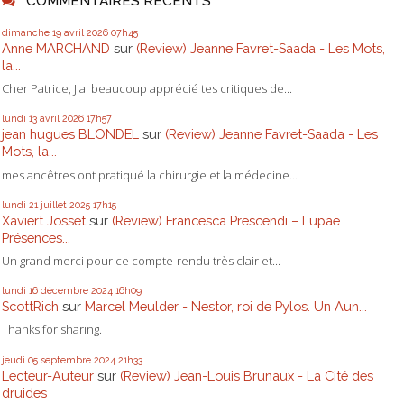
COMMENTAIRES RÉCENTS
dimanche 19
avril 2026
07h45
Anne MARCHAND
sur
(Review) Jeanne Favret-Saada - Les Mots,
la...
Cher Patrice, J'ai beaucoup apprécié tes critiques de...
lundi 13
avril 2026
17h57
jean hugues BLONDEL
sur
(Review) Jeanne Favret-Saada - Les
Mots, la...
mes ancêtres ont pratiqué la chirurgie et la médecine...
lundi 21
juillet 2025
17h15
Xaviert Josset
sur
(Review) Francesca Prescendi – Lupae.
Présences...
Un grand merci pour ce compte-rendu très clair et...
lundi 16
décembre 2024
16h09
ScottRich
sur
Marcel Meulder - Nestor, roi de Pylos. Un Aun...
Thanks for sharing.
jeudi 05
septembre 2024
21h33
Lecteur-Auteur
sur
(Review) Jean-Louis Brunaux - La Cité des
druides