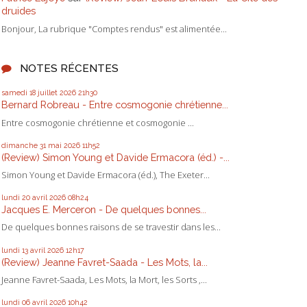
druides
Bonjour, La rubrique "Comptes rendus" est alimentée...
NOTES RÉCENTES
samedi 18
juillet 2026
21h30
Bernard Robreau - Entre cosmogonie chrétienne...
Entre cosmogonie chrétienne et cosmogonie ...
dimanche 31
mai 2026
11h52
(Review) Simon Young et Davide Ermacora (éd.) -...
Simon Young et Davide Ermacora (éd.), The Exeter...
lundi 20
avril 2026
08h24
Jacques E. Merceron - De quelques bonnes...
De quelques bonnes raisons de se travestir dans les...
lundi 13
avril 2026
12h17
(Review) Jeanne Favret-Saada - Les Mots, la...
Jeanne Favret-Saada, Les Mots, la Mort, les Sorts ,...
lundi 06
avril 2026
10h42