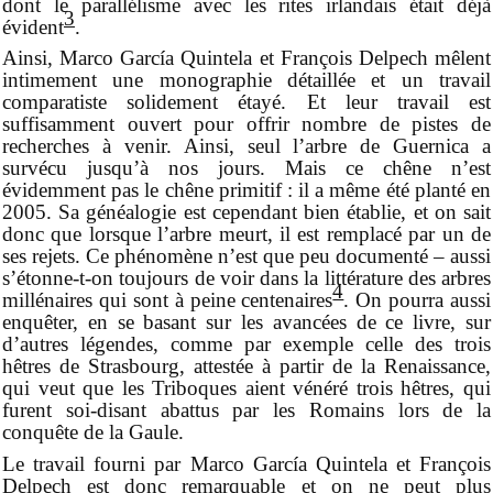
dont le parallélisme avec les rites irlandais était déjà
3
évident
.
Ainsi, Marco García Quintela et François Delpech mêlent
intimement une monographie détaillée et un travail
comparatiste solidement étayé. Et leur travail est
suffisamment ouvert pour offrir nombre de pistes de
recherches à venir. Ainsi, seul l’arbre de Guernica a
survécu jusqu’à nos jours. Mais ce chêne n’est
évidemment pas le chêne primitif : il a même été planté en
2005. Sa généalogie est cependant bien établie, et on sait
donc que lorsque l’arbre meurt, il est remplacé par un de
ses rejets. Ce phénomène n’est que peu documenté – aussi
s’étonne-t-on toujours de voir dans la littérature des arbres
4
millénaires qui sont à peine centenaires
. On pourra aussi
enquêter, en se basant sur les avancées de ce livre, sur
d’autres légendes, comme par exemple celle des trois
hêtres de Strasbourg, attestée à partir de la Renaissance,
qui veut que les Triboques aient vénéré trois hêtres, qui
furent soi-disant abattus par les Romains lors de la
conquête de la Gaule.
Le travail fourni par Marco García Quintela et François
Delpech est donc remarquable et on ne peut plus