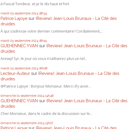
à Pascal Tondeur, et je le dis haut et fort
mardi 03
septembre 2024
18h34
Patrice Lajoye
sur
(Review) Jean-Louis Brunaux - La Cité des
druides
À qui s'adresse votre dernier commentaire? Cordialement,...
mardi 03
septembre 2024
18h19
GUEHENNEC YVAN
sur
(Review) Jean-Louis Brunaux - La Cité des
druides
Annwyl Syr, le jour où vous n'utiliserez plus un tel...
mardi 03
septembre 2024
16h08
Lecteur-Auteur
sur
(Review) Jean-Louis Brunaux - La Cité des
druides
@Patrice Lajoye : Bonjour Monsieur. Merci d'y avoir...
dimanche 01
septembre 2024
14h46
GUEHENNEC YVAN
sur
(Review) Jean-Louis Brunaux - La Cité des
druides
Cher Monsieur, dans le cadre de la discussion sur le...
dimanche 01
septembre 2024
13h07
Patrice Lajoye
sur
(Review) Jean-Louis Brunaux - La Cité des