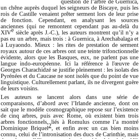
question de l’arbre de Guernica,
un chêne auprès duquel les seigneurs de Biscaye, puis les
rois de Castille venaient prêter serment lors de leur prise
de fonction. Cependant, en analysant les sources
anciennes (qui ne remontent cependant pas au-delà du
e
XIV
siècle après J.-C.), les auteurs montrent qu’il n’y a
pas eu un arbre, mais trois : à Guernica, à Arechabalaga et
à Luyaondo. Mieux : les rites de prestation de serment
royaux autour de ces arbres ont une teinte trifonctionnelle
évidente, alors que les Basques, eux, ne parlent pas une
langue indo-européenne. Ici la référence à l'œuvre de
Georges Charachidzé se justifie pleinement : les isolats des
Pyrénées et du Caucase ne sont isolés que du point de vue
linguistique. Culturellement parlant, ils ne divergent guère
de leurs voisins.
Les auteurs se lancent alors dans une série de
comparaisons, d’abord avec l’Irlande ancienne, dont on
sait que le modèle cosmographique repose sur l’existence
de cinq arbres, puis avec Rome, où existent bien trois
arbres fonctionnels, liés à Romulus comme l’a montré
2
Dominique Briquel
, et enfin avec un cas bien moins
connu, celui de l’intronisation des ducs de Carinthie, mais