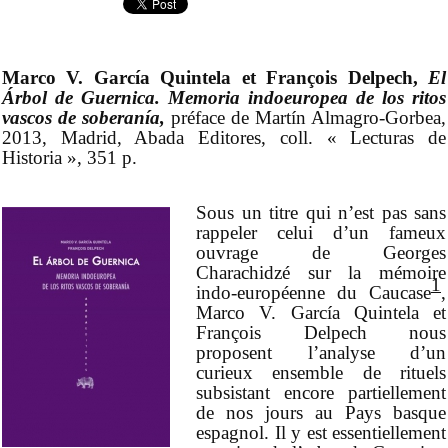
Marco V. García Quintela et François Delpech,
El
Árbol de Guernica. Memoria indoeuropea de los ritos
vascos de soberanía,
préface de Martín Almagro-Gorbea,
2013, Madrid, Abada Editores, coll. « Lecturas de
Historia », 351 p.
Sous un titre qui n’est pas sans
rappeler celui d’un fameux
ouvrage de Georges
Charachidzé sur la mémoire
1
indo-européenne du Caucase
,
Marco V. García Quintela et
François Delpech nous
proposent l’analyse d’un
curieux ensemble de rituels
subsistant encore partiellement
de nos jours au Pays basque
espagnol. Il y est essentiellement