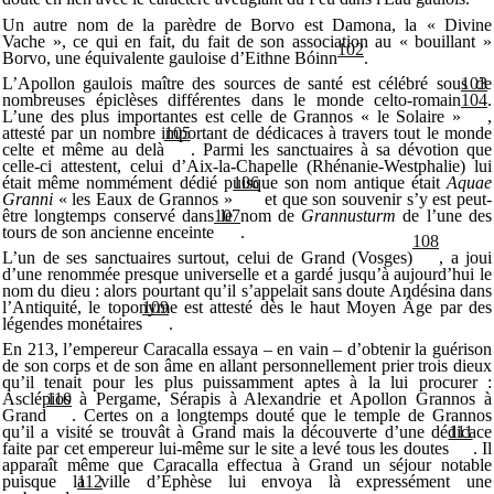
Un autre nom de la parèdre de Borvo est Damona, la « Divine
Vache », ce qui en fait, du fait de son association au « bouillant »
102
Borvo, une équivalente gauloise d’Eithne Bóinn
.
L’Apollon gaulois maître des sources de santé est célébré sous de
103
nombreuses épiclèses différentes dans le monde celto-romain
.
104
L’une des plus importantes est celle de Grannos « le Solaire »
,
attesté par un nombre important de dédicaces à travers tout le monde
105
celte et même au delà
. Parmi les sanctuaires à sa dévotion que
celle-ci attestent, celui d’Aix-la-Chapelle (Rhénanie-Westphalie) lui
était même nommément dédié puisque son nom antique était
Aquae
106
Granni
« les Eaux de Grannos »
et que son souvenir s’y est peut-
être longtemps conservé dans le nom de
Grannusturm
de l’une des
107
tours de son ancienne enceinte
.
108
L’un de ses sanctuaires surtout, celui de Grand (Vosges)
, a joui
d’une renommée presque universelle et a gardé jusqu’à aujourd’hui le
nom du dieu : alors pourtant qu’il s’appelait sans doute Andésina dans
l’Antiquité, le toponyme est attesté dès le haut Moyen Âge par des
109
légendes monétaires
.
En 213, l’empereur Caracalla essaya – en vain – d’obtenir la guérison
de son corps et de son âme en allant personnellement prier trois dieux
qu’il tenait pour les plus puissamment aptes à la lui procurer :
Asclépios à Pergame, Sérapis à Alexandrie et Apollon Grannos à
110
Grand
. Certes on a longtemps douté que le temple de Grannos
qu’il a visité se trouvât à Grand mais la découverte d’une dédicace
111
faite par cet empereur lui-même sur le site a levé tous les doutes
. Il
apparaît même que Caracalla effectua à Grand un séjour notable
puisque la ville d’Éphèse lui envoya là expressément une
112