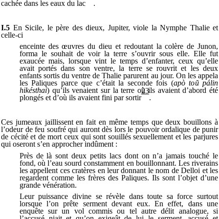
cachée dans les eaux du lac
.
I.5
En Sicile, le père des dieux, Jupiter, viole la Nymphe Thalie et
celle-ci
enceinte des œuvres du dieu et redoutant la colère de Junon,
forma le souhait de voir la terre s’ouvrir sous elle. Elle fut
exaucée mais, lorsque vint le temps d’enfanter, ceux qu’elle
avait portés dans son ventre, la terre se rouvrit et les deux
enfants sortis du ventre de Thalie parurent au jour. On les appela
les Paliques parce que c’était la seconde fois (
apò to
ũ
pálin
hikésthai
) qu’ils venaient sur la terre où ils avaient d’abord été
23
plongés et d’où ils avaient fini par sortir
.
Ces jumeaux jaillissent en fait en même temps que deux bouillons à
l’odeur de feu soufré qui auront dès lors le pouvoir ordalique de punir
de cécité et de mort ceux qui sont souillés sexuellement et les parjures
qui oseront s’en approcher indûment :
Près de là sont deux petits lacs dont on n’a jamais touché le
fond, où l’eau sourd constamment en bouillonnant. Les riverains
les appellent ces cratères en leur donnant le nom de Delloi et les
regardent comme les frères des Paliques. Ils sont l’objet d’une
grande vénération.
Leur puissance divine se révèle dans toute sa force surtout
lorsque l’on prête serment devant eux. En effet, dans une
enquête sur un vol commis ou tel autre délit analogue, si
l’accusé niait et qu’on exigeât de lui le serment, accusé et