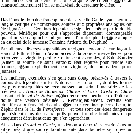
d’un chêne, sert de demeure à une anguille-fée et elle déborderait
63
catastrophiquement si l’on se malavisait de déraciner le chêne
.
II.3
Dans le domaine francophone de la vieille Gaule ayant perdu sa
langue celtique de nombreuses sources aux propriétés analogues ont
64
été signalées
. Certaines légendes se signalent même par le double
pouvoir, bénéfique pour qui s’approche dignement, dommageable
quand on s’en approche indignement : l’un des plus beaux exemples
65
en est celui de la fameuse Fontaine Ardente du Dauphiné
.
Par ailleurs, diverses superstitions rejoignent encore à leur façon le
souci d’Eithne Bóinn d’avoir accès à la source merveilleuse pour
retrouver sa virginité perdue : entre cent exemples, à Saint-Sauvier
(Allier) la source de saint Pardoux était réputée pour rendre aux
femmes, sinon explicitement leur virginité, du moins leur prime
66
jeunesse...
Les meilleurs exemples s’en sont sans doute préservés à travers le
67
corpus des légendes sur les Nûtons et les Lûtons
, dont les formes
les plus remarquables se reconnaissent au sein d’une série de lais
médiévaux :
Huon de Bordeaux, Clarios et Laris, Cristal et Clarie
surtout, et le
lai de Noton,
malheureusement perdu, en offrait sans
68
doute une version détaillée
. Remarquablement, certains sont
identifiés aux feux follets qui dansent sur certaines pièces d’eau, tel
69
Zéphir dans le lai de
Perceforest
et tous sont des êtres dangereux
qui résident dans des eaux qu’ils peuvent rendre bouillantes et qui
attaquent et détruisent ceux qui s’en approchent.
Ainsi dans
Cristal et Clarie,
un démon à deux têtes réside dans un
arbre près d’une source bouillonnante dans laquelle se trouve un