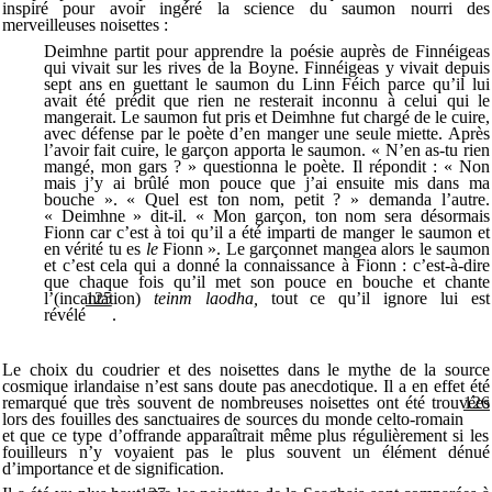
inspiré pour avoir ingéré la science du saumon nourri des
merveilleuses noisettes :
Deimhne partit pour apprendre la poésie auprès de Finnéigeas
qui vivait sur les rives de la Boyne. Finnéigeas y vivait depuis
sept ans en guettant le saumon du Linn Féich parce qu’il lui
avait été prédit que rien ne resterait inconnu à celui qui le
mangerait. Le saumon fut pris et Deimhne fut chargé de le cuire,
avec défense par le poète d’en manger une seule miette. Après
l’avoir fait cuire, le garçon apporta le saumon. « N’en as-tu rien
mangé, mon gars ? » questionna le poète. Il répondit : « Non
mais j’y ai brûlé mon pouce que j’ai ensuite mis dans ma
bouche ». « Quel est ton nom, petit ? » demanda l’autre.
« Deimhne » dit-il. « Mon garçon, ton nom sera désormais
Fionn car c’est à toi qu’il a été imparti de manger le saumon et
en vérité tu es
le
Fionn ». Le garçonnet mangea alors le saumon
et c’est cela qui a donné la connaissance à Fionn : c’est-à-dire
que chaque fois qu’il met son pouce en bouche et chante
l’(incantation)
teinm laodha,
tout ce qu’il ignore lui est
125
révélé
.
Le choix du coudrier et des noisettes dans le mythe de la source
cosmique irlandaise n’est sans doute pas anecdotique. Il a en effet été
remarqué que très souvent de nombreuses noisettes ont été trouvées
126
lors des fouilles des sanctuaires de sources du monde celto-romain
et que ce type d’offrande apparaîtrait même plus régulièrement si les
fouilleurs n’y voyaient pas le plus souvent un élément dénué
d’importance et de signification.