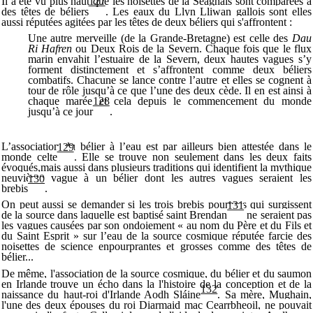
Il a été vu plus haut que les noisettes de la Seaghais sont comparées à
127
des têtes de béliers
.
Les eaux du Llyn Lliwan gallois sont elles
aussi réputées agitées par les têtes de deux béliers qui s'affrontent :
Une autre merveille (de la Grande-Bretagne) est celle des
Dau
Ri Hafren
ou Deux Rois de la Severn. Chaque fois que le flux
marin envahit l’estuaire de la Severn, deux hautes vagues s’y
forment distinctement et s’affrontent comme deux béliers
combatifs. Chacune se lance contre l’autre et elles se cognent à
tour de rôle jusqu’à ce que l’une des deux cède. Il en est ainsi à
chaque marée et cela depuis le commencement du monde
128
jusqu’à ce jour
.
L’association du bélier à l’eau est par ailleurs bien attestée dans le
129
monde celte
. Elle se trouve non seulement dans les deux faits
évoqués,
mais aussi dans plusieurs traditions qui identifient la mythique
neuvième vague à un bélier dont les autres vagues seraient les
130
brebis
.
On peut aussi se demander si les trois brebis pourpres qui surgissent
131
de la source dans laquelle est baptisé saint Brendan
ne seraient pas
les vagues causées par son ondoiement « au nom du Père et du Fils et
du Saint Esprit » sur l’eau de la source cosmique réputée farcie des
noisettes de science enpourprantes et grosses comme des têtes de
bélier...
De même, l'association de la source cosmique, du bélier et du saumon
en Irlande trouve un écho dans la l'histoire de la conception et de la
132
naissance du haut-roi d'Irlande
Aodh Sláine
. Sa mère, Mughain,
l'une des deux épouses du roi Diarmaid mac Cearrbheoil, ne pouvait