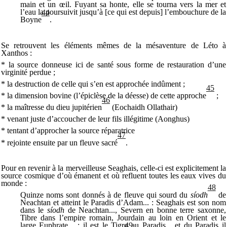
main et un œil. Fuyant sa honte, elle se tourna vers la mer et
l’eau la poursuivit jusqu’à [ce qui est depuis] l’embouchure de la
44
Boyne
.
Se retrouvent les éléments mêmes de la mésaventure de Léto à
Xanthos :
* la source donneuse ici de santé sous forme de restauration d’une
virginité perdue ;
* la destruction de celle qui s’en est approchée indûment ;
45
* la dimension bovine (l’épiclèse de la déesse) de cette approche
;
46
* la maîtresse du dieu jupitérien
(Eochaidh Ollathair)
* venant juste d’accoucher de leur fils illégitime (Aonghus)
* tentant d’approcher la source réparatrice
47
* rejointe ensuite par un fleuve sacré
.
Pour en revenir à la merveilleuse Seaghais, celle-ci est explicitement la
source cosmique d’où émanent et où refluent toutes les eaux vives du
monde :
48
Quinze noms sont donnés à de fleuve qui sourd du
síodh
de
Neachtan et atteint le Paradis d’Adam... : Seaghais est son nom
dans le
síodh
de Neachtan..., Severn en bonne terre saxonne,
Tibre dans l’empire romain, Jourdain au loin en Orient et le
large Euphrate... ; il est le Tigre au Paradis... et du Paradis il
49