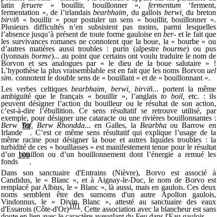
latin
feruere
« bouillir, bouillonner »,
fermentum
‘ferment,
fermentation », de l’irlandais
bearbhaim,
du gallois
berwi,
du breton
birviñ
« bouillir » pour postuler un sens « bouillir, bouillonner ».
Plusieurs difficultés n’en subsistent pas moins, parmi lesquelles
l’absence jusqu’à présent de toute forme gauloise en
ber-
et le fait que
les survivances romanes ne connotent que la boue, la « bourbe » ou
d’autres matières aussi troubles : purin (alpestre
bourme
) ou pus
(lyonnais
borme
)... au point que certains ont voulu traduire le nom de
Borvon et ses analogues par « le dieu de la boue salutaire » !
L’hypothèse la plus vraisemblable est en fait que les noms Borvon
uel
sim.
connotent le double sens de « bouillant » et de « bouillonnant ».
Les verbes celtiques
bearbhaim, berwi, birviñ...
portent la même
ambiguïté que le français « bouillir », l’anglais
to boil,
etc. : ils
peuvent désigner l’action du bouilleur ou le résultat de son action,
c’est-à-dire l’ébullition. Ce sens résultatif se retrouve utilisé, par
exemple, pour désigner une cataracte ou une rivières bouillonnantes :
Berw Taf, Berw Rhondda
... en Galles, la
Bearbha
ou Barrow en
99
Irlande
. C’est ce même sens résultatif qui explique l’usage de la
même racine pour désigner la boue et autres liquides troubles : la
turbidité de ces « bouillasses » est manifestement tenue pour le résultat
d’un bouillon ou d’un bouillonnement dont l’énergie a remué les
100
fonds
.
Dans son sanctuaire d'Entrains (Nièvre), Borvo est associé à
Candidus, le « Blanc », et à Aignay-le-Duc, le nom de Borvo est
remplacé par Albius, le « Blanc », là aussi, mais en gaulois. Ces deux
noms semblent être des surnoms d'un autre Apollon gaulois,
Vindonnus, le « Divin Blanc », attesté au sanctuaire des eaux
101
d'Essarois (Côte-d'Or)
. Cette association avec la blancheur est sans
doute en lien avec le caractère aveuglant du Feu dans l'Eau gaulois.