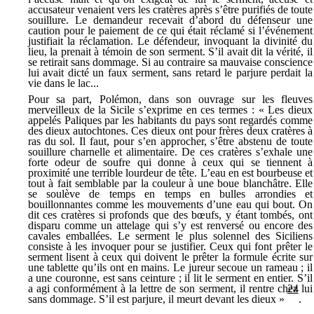
accusateur venaient vers les cratères après s’être purifiés de toute
souillure. Le demandeur recevait d’abord du défenseur une
caution pour le paiement de ce qui était réclamé si l’événement
justifiait la réclamation. Le défendeur, invoquant la divinité du
lieu, la prenait à témoin de son serment. S’il avait dit la vérité, il
se retirait sans dommage. Si au contraire sa mauvaise conscience
lui avait dicté un faux serment, sans retard le parjure perdait la
vie dans le lac...
Pour sa part, Polémon, dans son ouvrage sur les fleuves
merveilleux de la Sicile s’exprime en ces termes : « Les dieux
appelés Paliques par les habitants du pays sont regardés comme
des dieux autochtones. Ces dieux ont pour frères deux cratères à
ras du sol. Il faut, pour s’en approcher, s’être abstenu de toute
souillure charnelle et alimentaire. De ces cratères s’exhale une
forte odeur de soufre qui donne à ceux qui se tiennent à
proximité une terrible lourdeur de tête. L’eau en est bourbeuse et
tout à fait semblable par la couleur à une boue blanchâtre. Elle
se soulève de temps en temps en bulles arrondies et
bouillonnantes comme les mouvements d’une eau qui bout. On
dit ces cratères si profonds que des bœufs, y étant tombés, ont
disparu comme un attelage qui s’y est renversé ou encore des
cavales emballées. Le serment le plus solennel des Siciliens
consiste à les invoquer pour se justifier. Ceux qui font prêter le
serment lisent à ceux qui doivent le prêter la formule écrite sur
une tablette qu’ils ont en mains. Le jureur secoue un rameau ; il
a une couronne, est sans ceinture ; il lit le serment en entier. S’il
a agi conformément à la lettre de son serment, il rentre chez lui
24
sans dommage. S’il est parjure, il meurt devant les dieux »
.