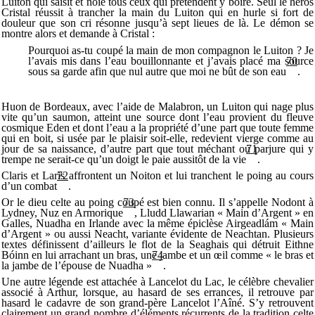
Luiton qui saisit et noie tous ceux qui prétendent y boire. Seul le héros
Cristal réussit à trancher la main du Luiton qui en hurle si fort de
douleur que son cri résonne jusqu’à sept lieues de là. Le démon se
montre alors et demande à Cristal :
Pourquoi as-tu coupé la main de mon compagnon le Luiton ? Je
l’avais mis dans l’eau bouillonnante et j’avais placé ma source
70
sous sa garde afin que nul autre que moi ne bût de son eau
.
Huon de Bordeaux, avec l’aide de Malabron, un Luiton qui nage plus
vite qu’un saumon, atteint une source dont l’eau provient du fleuve
cosmique Eden et dont l’eau a la propriété d’une part que toute femme
qui en boit, si usée par le plaisir soit-elle, redevient vierge comme au
jour de sa naissance, d’autre part que tout méchant ou parjure qui y
71
trempe ne serait-ce qu’un doigt le paie aussitôt de la vie
.
Claris et Laris affrontent un Noiton et lui tranchent le poing au cours
72
d’un combat
.
Or le dieu celte au poing coupé est bien connu. Il s’appelle Nodont à
73
Lydney, Nuz en Armorique
, Lludd Llawarian « Main d’Argent » en
Galles, Nuadha en Irlande avec la même épiclèse Airgeadlám « Main
d’Argent » ou aussi Neacht, variante évidente de Neachtan. Plusieurs
textes définissent d’ailleurs le flot de la Seaghais qui détruit Eithne
Bóinn en lui arrachant un bras, une jambe et un œil comme « le bras et
74
la jambe de l’épouse de Nuadha »
.
Une autre légende est attachée à Lancelot du Lac, le célèbre chevalier
associé à Arthur, lorsque, au hasard de ses errances, il retrouve par
hasard le cadavre de son grand-père Lancelot l’Aîné. S’y retrouvent
clairement un grand nombre d’éléments récurrents de la tradition celte