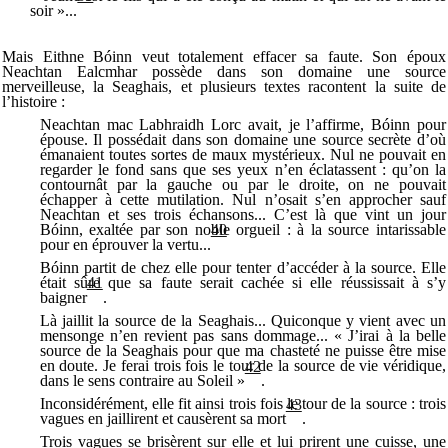
soir »...
Mais Eithne Bóinn veut totalement effacer sa faute. Son époux
Neachtan Ealcmhar possède dans son domaine une source
merveilleuse, la Seaghais, et plusieurs textes racontent la suite de
l’histoire :
Neachtan mac Labhraidh Lorc avait, je l’affirme, Bóinn pour
épouse. Il possédait dans son domaine une source secrète d’où
émanaient toutes sortes de maux mystérieux. Nul ne pouvait en
regarder le fond sans que ses yeux n’en éclatassent : qu’on la
contournât par la gauche ou par le droite, on ne pouvait
échapper à cette mutilation. Nul n’osait s’en approcher sauf
Neachtan et ses trois échansons... C’est là que vint un jour
Bóinn, exaltée par son noble orgueil : à la source intarissable
40
pour en éprouver la vertu...
Bóinn partit de chez elle pour tenter d’accéder à la source. Elle
était sûre que sa faute serait cachée si elle réussissait à s’y
41
baigner
.
Là jaillit la source de la Seaghais... Quiconque y vient avec un
mensonge n’en revient pas sans dommage... « J’irai à la belle
source de la Seaghais pour que ma chasteté ne puisse être mise
en doute. Je ferai trois fois le tour de la source de vie véridique,
42
dans le sens contraire au Soleil »
.
Inconsidérément, elle fit ainsi trois fois le tour de la source : trois
43
vagues en jaillirent et causèrent sa mort
.
Trois vagues se brisèrent sur elle et lui prirent une cuisse, une