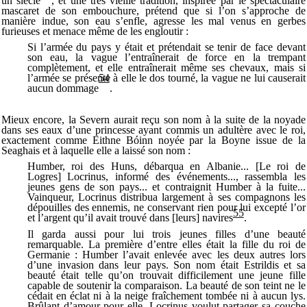
un siècle
, et une très vieille tradition, inspirée par le spectaculaire
mascaret de son embouchure, prétend que si l’on s’approche de
manière indue, son eau s’enfle, agresse les mal venus en gerbes
furieuses et menace même de les engloutir :
Si l’armée du pays y était et prétendait se tenir de face devant
son eau, la vague l’entraînerait de force en la trempant
complètement, et elle entraînerait même ses chevaux, mais si
l’armée se présente à elle le dos tourné, la vague ne lui causerait
54
aucun dommage
.
Mieux encore, la Severn aurait reçu son nom à la suite de la noyade
dans ses eaux d’une princesse ayant commis un adultère avec le roi,
exactement comme Eithne Bóinn noyée par la Boyne issue de la
Seaghais et à laquelle elle a laissé son nom :
Humber, roi des Huns, débarqua en Albanie... [Le roi de
Logres] Locrinus, informé des événements..., rassembla les
jeunes gens de son pays... et contraignit Humber à la fuite...
Vainqueur, Locrinus distribua largement à ses compagnons les
dépouilles des ennemis, ne conservant rien pour lui excepté l’or
55
et l’argent qu’il avait trouvé dans [leurs] navires
.
Il garda aussi pour lui trois jeunes filles d’une beauté
remarquable. La première d’entre elles était la fille du roi de
Germanie : Humber l’avait enlevée avec les deux autres lors
d’une invasion dans leur pays. Son nom était Estrildis et sa
beauté était telle qu’on trouvait difficilement une jeune fille
capable de soutenir la comparaison. La beauté de son teint ne le
cédait en éclat ni à la neige fraîchement tombée ni à aucun lys.
Brûlant d’amour pour elle, Locrinus voulut partager sa couche