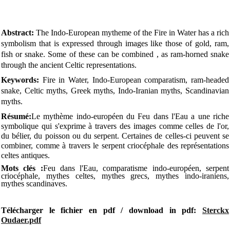
Abstract:
The Indo-European mytheme of the Fire in Water has a rich
symbolism that is expressed through images like those of gold, ram,
fish or snake. Some of these can be combined , as ram-horned snake
through the ancient Celtic representations
.
Keywords:
Fire in Water, Indo-European comparatism, ram-headed
snake, Celtic myths, Greek myths, Indo-Iranian myths, Scandinavian
myths
.
Résumé:
Le mythème indo-européen du Feu dans l'Eau a une riche
symbolique qui s'exprime à travers des images comme celles de l'or,
du bélier, du poisson ou du serpent. Certaines de celles-ci peuvent se
combiner, comme à travers le serpent criocéphale des représentations
celtes antiques
.
Mots clés :
Feu dans l'Eau, comparatisme indo-européen, serpent
criocéphale, mythes celtes, mythes grecs, mythes indo-iraniens,
mythes scandinaves.
Télécharger le fichier en pdf / download in pdf:
Sterckx
Oudaer.pdf