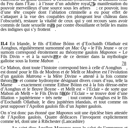
du Feu dans l’Eau : à l’issue d’un adultère royal, la manifestation du
75
pouvoir merveilleux d’une source sous les arbres
; ce pouvoir, issu
d’une tête coupée dont l’ablation criminelle a eu pour effet de
s’attaquer à la vue des coupables (en plongeant leur château dans
l’obscurité), restaure la vitalité de ceux qui y ont recours sans avoir
commis de faute sexuelle mais par contre ébouillante et brûle les mains
76
des indignes qui s’y frottent
.
II.4
En Irlande, le fils d’Eithne Bóinn et d’Eochaidh Ollathair est
Aonghus, régulièrement surnommé
an Mac Óg
« le Fils Jeune » or ce
surnom correspond étroitement au théonyme gaulois
Maponos
« Le
Fils Divin » et à la survivance de ce dernier dans la mythologie
77
galloise sous la forme
Mabon
.
78
Ce Mabon, dont toute l’histoire correspond bien à celle d’Aonghus
,
est donné pour le fils de Modron et de Mellt or
Modron
est l’évolution
d’un gaulois
Matrona
« la Mère Divine » attesté à la fois comme
théonyme et comme hydronyme désignant divers cours d’eau, telle la
79
Marne
- exactement comme Eithne Bóinn est à la fois déesse-mère
d’Aonghus et le fleuve Boyne - et Mellt est « l’Eclair » de sorte que
Mabon ab Mellt « le Fils Divin fils de l’Eclair » se trouve doté d’une
80
filiation « jupitérienne » très nette
: tout comme Aonghus est le fils
d’Eochaidh Ollathair, le dieu jupitérien irlandais, et tout comme on
peut supposer l’Apollon gaulois fils d’un Jupiter gaulois.
On n’est donc pas étonné que
Maponos
soit une épiclèse bien attestée
de l’Apollon gaulois. Quatre dédicaces l’invoquent explicitement
comme tel, dont une à Ribchester (Lancashire)
Au saint dieu Apollon Maponos pour le salut de l’empereur et