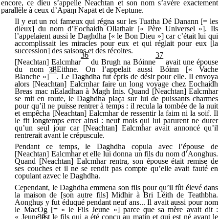
encore, ce dieu s’appelle Neachtan et son nom s’avère exactement
parallèle à ceux d’Apā
ṃ
Napāt et de Neptune.
Il y eut un roi fameux qui régna sur les Tuatha Dé Danann [= les
dieux] du nom d’Eochaidh Ollathair [« Père Universel »]. Ils
l’appelaient aussi le Daghdha [« le Bon Dieu »] car c’était lui qui
accomplissait les miracles pour eux et qui réglait pour eux [la
succession] des saisons et des récoltes.
36
37
[Neachtan] Ealcmhar
du Brugh na Bóinne
avait une épouse
du nom d’Eithne. On l’appelait aussi Bóinn [« Vache
38
Blanche »]
. Le Daghdha fut épris de désir pour elle. Il envoya
alors [Neachtan] Ealcmhar faire un long voyage chez Eochaidh
Breas mac nEaladhan à Magh Inis. Quand [Neachtan] Ealcmhar
se mit en route, le Daghdha plaça sur lui de puissants charmes
pour qu’il ne puisse rentrer à temps : il recula la tombée de la nuit
et empêcha [Neachtan] Ealcmhar de ressentir la faim ni la soif. Il
le fit longtemps errer ainsi : neuf mois qui lui parurent ne durer
qu’un seul jour car [Neachtan] Ealcmhar avait annoncé qu’il
rentrerait avant le crépuscule.
Pendant ce temps, le Daghdha copula avec l’épouse de
[Neachtan] Ealcmhar et elle lui donna un fils du nom d’Aonghus.
Quand [Neachtan] Ealcmhar rentra, son épouse était remise de
ses couches et il ne se rendit pas compte qu’elle avait fauté en
copulant azvec le Daghdha.
Cependant, le Daghdha emmena son fils pour qu’il fût élevé dans
la maison de [son autre fils] Midhir à Bri Léith de Teathbha.
Aonghus y fut éduqué pendant neuf ans... Il avait aussi pour nom
le MacÓg [= « le Fils Jeune »] parce que sa mère avait dit :
« Jeune est le fils qui a été conçu au matin et qui est né avant le
39