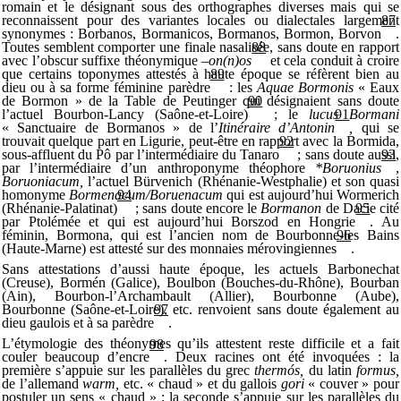
romain et le désignant sous des orthographes diverses mais qui se
reconnaissent pour des variantes locales ou dialectales largement
87
synonymes : Borbanos, Bormanicos, Bormanos, Bormon, Borvon
.
Toutes semblent comporter une finale nasalisée, sans doute en rapport
88
avec l’obscur suffixe théonymique
–on(n)os
et cela conduit à croire
que certains toponymes attestés à haute époque se réfèrent bien au
89
dieu ou à sa forme féminine parèdre
: les
Aquae Bormonis
« Eaux
de Bormon » de la Table de Peutinger qui désignaient sans doute
90
l’actuel Bourbon-Lancy (Saône-et-Loire)
; le
lucus Bormani
91
« Sanctuaire de Bormanos » de l’
Itinéraire d’Antonin
,
qui se
trouvait quelque part en Ligurie, peut-être en rapport avec la Bormida,
92
sous-affluent du Pô par l’intermédiaire du Tanaro
; sans doute aussi,
93
par l’intermédiaire d’un anthroponyme théophore
*Boruonius
,
Boruoniacum,
l’actuel Bürvenich (Rhénanie-Westphalie) et son quasi
homonyme
Bormenacum/Boruenacum
qui est aujourd’hui Wormerich
94
(Rhénanie-Palatinat)
; sans doute encore le
Bormanon
de Dacie cité
95
par Ptolémée et qui est aujourd’hui Borszod en Hongrie
. Au
féminin, Bormona, qui est l’ancien nom de Bourbonne-les Bains
96
(Haute-Marne) est attesté sur des monnaies mérovingiennes
.
Sans attestations d’aussi haute époque, les actuels Barbonechat
(Creuse), Bormén (Galice), Boulbon (Bouches-du-Rhône), Bourban
(Ain), Bourbon-l’Archambault (Allier), Bourbonne (Aube),
Bourbonne (Saône-et-Loire), etc. renvoient sans doute également au
97
dieu gaulois et à sa parèdre
.
L’étymologie des théonymes qu’ils attestent reste difficile et a fait
98
couler beaucoup d’encre
. Deux racines ont été invoquées : la
première s’appuie sur les parallèles du grec
thermós,
du latin
formus,
de l’allemand
warm,
etc. « chaud » et du gallois
gori
« couver » pour
postuler un sens « chaud » ; la seconde s’appuie sur les parallèles du