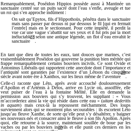
Remarquablement, Poséidon Hippios possède aussi à Mantinée un
sanctuaire centré sur un puits sacré dont l’eau s’enfle, aveugle et tue
un roi qui s’en approche indûment :
On sait qu’Epytos, fils d’Hippothoüs, pénétra dans le sanctuaire
mais sans passer par dessus ni par dessous le fil [qui en fermait
l’entrée] mais en le sectionnant. Pour cette impiété, il perdit la
vue car une vague s’abattit sur ses yeux et il fut pris par la mort
inéluctable : selon une antique légende, un flot d’eau envahit le
28
sanctuaire
.
En tant que dieu de toutes les eaux, tant douces que marines, c’est
vraisemblablement Poséidon qui gouverne la punition bien méritée qui
frappe remarquablement certains bouviers incivils. Ce sont Ovide et
Antoninus Libéralis qui rapportent cette anecdote dont l’importance et
l’antiquité sont garanties par l’existence d’un Létoon du cinquième
29
siècle avant notre ère à Xanthos, sur les lieux même de l’aventure
.
Celle-ci raconte que Léto, après avoir accouché douloureusement
d’Apollon et d’Artémis à Délos, arrive en Lycie où, assoiffée, elle
veut puiser de l’eau à la fontaine Mélité. Elle en demande la
permission aux bouviers qui s’y trouvent, les suppliant : « Vous
m’accorderiez ainsi la vie qui réside dans cette eau » (
uitam dederitis
in aquam
) mais ceux-là la repoussent méchamment. Des loups
surviennent alors qui se montrent plus secourables : ils escortent Léto
jusqu’au fleuve Xanthe, de sorte qu’elle peut s’y désaltérer, y baigner
ses nouveaux-nés et consacrer ainsi le fleuve à son fils Apollon. Après
quoi, elle retourne à la source, maintenant souillée de boue par les
vaches ou par les bouviers incivils et elle punit ces derniers en les
30