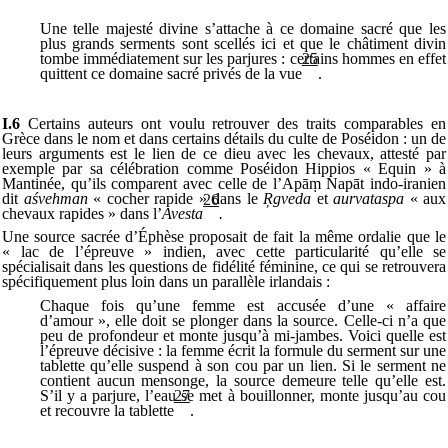
Une telle majesté divine s’attache à ce domaine sacré que les
plus grands serments sont scellés ici et que le châtiment divin
tombe immédiatement sur les parjures : certains hommes en effet
25
quittent ce domaine sacré privés de la vue
.
I.6
Certains auteurs ont voulu retrouver des traits comparables en
Grèce dans le nom et dans certains détails du culte de Poséidon : un de
leurs arguments est le lien de ce dieu avec les chevaux, attesté par
exemple par sa célébration comme Poséidon Hippios « Equin » à
Mantinée, qu’ils comparent avec celle de l’Apā
ṃ
Napāt indo-iranien
dit
aśvehman
« cocher rapide » dans le
Ŗgveda
et
aurvataspa
« aux
26
chevaux rapides » dans l’
Avesta
.
Une source sacrée d’Éphèse proposait de fait la même ordalie que le
« lac de l’épreuve » indien, avec cette particularité qu’elle se
spécialisait dans les questions de fidélité féminine, ce qui se retrouvera
spécifiquement plus loin dans un parallèle irlandais :
Chaque fois qu’une femme est accusée d’une « affaire
d’amour », elle doit se plonger dans la source. Celle-ci n’a que
peu de profondeur et monte jusqu’à mi-jambes. Voici quelle est
l’épreuve décisive : la femme écrit la formule du serment sur une
tablette qu’elle suspend à son cou par un lien. Si le serment ne
contient aucun mensonge, la source demeure telle qu’elle est.
S’il y a parjure, l’eau se met à bouillonner, monte jusqu’au cou
27
et recouvre la tablette
.