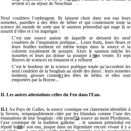
revient ici au séjour de Neachtan
.
Neuf coudriers l’ombragent. Ils laissent choir dans son eau leurs
noisettes, pareilles à des têtes de bélier et qui contiennent toute la
science du monde de sorte que le saumon primordial qui nage là se
nourrit d’elles et s’en imprègne :
C’est une source autour de laquelle se dressent les neuf
coudriers de l’inspiration poétique... Leurs fruits, leurs fleurs et
leurs feuilles tombent en même temps dans la source et la
colorent royalement de pourpre. Alors le saumon mâche les
noisettes et leurs jus donne sa pourpre à son ventre. Et sept
50
fleuves de sciences en émanent et y refluent
.
C’est le bonheur de la science poétique totale qu’accordent les
neuf coudriers de la Seaghais au
síodh
des dieux : leurs noisettes
tombent, grosses comme des têtes de bélier, et elles sont
51
emportées par la Boyne...
II. Les autres attestations celtes du Feu dans l'Eau.
II.1
Au Pays de Galles, la source cosmique est clairement identifiée à
la Severn, remarquablement citée par les Irlandais comme l’une des
émanations de leur Seaghais : elle prend sa source au mont Plynlimon,
52
l’axe cosmique de la tradition galloise
, le saumon primordial est
réputé hanter son eau, jusque dans un légendaire encore vivant il y a
53