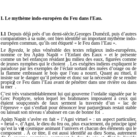
I. Le mythème indo-européen du Feu dans l'Eau.
I.1
Depuis déjà près d’un demi-siècle,
Georges Dumézil, puis d’autres
comparatistes à sa suite, ont bien identifié un important mythème indo-
européen commun, qu’ils ont étiqueté « le Feu dans l’Eau ».
Le
Ŗgveda,
le plus vénérable des textes religieux indo-européens,
nomme ce feu Apā
ṃ
Napāt « l’Enfant des Eaux » et le présente
comme un bel enfançon résidant au milieu des eaux, figurées comme
1
de jeunes nymphes qui le choient
. Les exégètes indiens expliquent le
paradoxe par les exemples de l’éclair sortant des nuées d’orage ou de
la flamme embrasant le bois que l’eau a nourri. Quant au rituel, il
insiste sur le danger qu’il présente et donc sur la nécessité de se rendre
propice ce Feu dans l’Eau avant de pénétrer dans une rivière ou dans
2
la mer
.
C’est très vraisemblablement lui qui gouverne l’ordalie signalée par le
Grec Porphyre, selon lequel les brahmanes imposaient à ceux qui
étaient soupçonnés de faux serment la traversée d’un « lac de
l’épreuve » qui s’enflait pour dénoncer leur parjure mais restait stable
3
ou laissait son niveau s’abaisser en cas de bonne foi
.
Apā
ṃ
Napāt s’avère en fait « l’Agni virtuel » : un aspect particulier,
« fœtal », d’Agni, le dieu du feu ou, plus exactement, du principe igné
qu’est la vie cosmique animant l’univers et chacun des éléments qui le
4
composent
. À ce titre, il est aussi identifié au dieu Soma, autrement