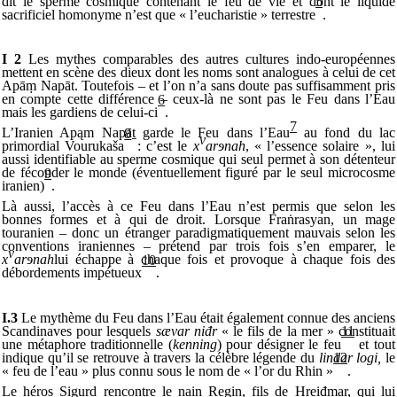
dit le sperme cosmique contenant le feu de vie et dont le liquide
5
sacrificiel homonyme n’est que « l’eucharistie » terrestre
.
I 2
Les mythes comparables des autres cultures indo-européennes
mettent en scène des dieux dont les noms sont analogues à celui de cet
Apā
ṃ
Napāt. Toutefois – et l’on n’a sans doute pas suffisamment pris
en compte cette différence – ceux-là ne sont pas le Feu dans l’Eau
6
mais les gardiens de celui-ci
.
7
L’Iranien Apąm Napā
ṯ
garde le Feu dans l’Eau
au fond du lac
8
v
primordial Vourukaša
: c’est le
x
ar
ɘ
nah
, « l’essence solaire », lui
aussi identifiable au sperme cosmique qui seul permet à son détenteur
de féconder le monde (éventuellement figuré par le seul microcosme
9
iranien)
.
Là aussi, l’accès à ce Feu dans l’Eau n’est permis que selon les
bonnes formes et à qui de droit. Lorsque Fra
ṅ
rasyan, un mage
touranien – donc un étranger paradigmatiquement mauvais selon les
conventions iraniennes – prétend par trois fois s’en emparer, le
v
x
ar
ɘ
nah
lui échappe à chaque fois et provoque à chaque fois des
10
débordements impétueux
.
I.3
Le mythème du Feu dans l’Eau était également connue des anciens
Scandinaves pour lesquels
sævar niđr
« le fils de la mer » constituait
11
une métaphore traditionnelle (
kenning
) pour désigner le feu
et tout
indique qu’il se retrouve à travers la célèbre légende du
lindar logi,
le
12
« feu de l’eau » plus connu sous le nom de « l’or du Rhin »
.
Le héros Sigurd rencontre le nain Regin, fils de Hreiđmar, qui lui