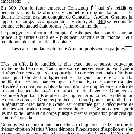
ambassade
.
er
En 309 c’est le futur empereur Constantin I
qui s’y rendit en
113
personne, sans doute afin de s’y soumettre à une incubation
. Le
dieu ne le déçut pas, au contraire de Caracalla : Apollon Grannos lui
apparut en songe, accompagné de la Victoire, et il le fit se reconnaître
114
comme celui auquel était promis l’empire du monde
.
Le panégyriste qui en rend compte n’hésite pas, dans son discours au
prince, à qualifier Grand de « plus beau sanctuaire du monde » et il
mentionne plus loin un détail capital :
115
Les eaux bouillantes de notre Apollon punissent les parjures
.
C’est en effet là le parallèle le plus exact qui se puisse trouver au
mythème du Feu dans l’Eau : une source merveilleuse pouvant guérir
et régénérer ceux qui s’en approchent correctement mais détruisant
ceux qui l’abordent indignement en lançant contre eux un flot
bouillant et, comme par exemple la Seaghais, cette source est bien
affectée à un dieu jeune, fils adultérin d’un dieu jupitérien et maître de
la connaissance du passé, du présent et de l’avenir : Grannos est
assimilé à Apollon, fils adultérin de Jupiter ; Apollon est par définition
er
le dieu des oracles, Grannos prophétise à Grand pour Constantin I
et
la réputation oraculaire de Grand est confirmée par la découverte de
116
tablettes zodiacales à usages horoscopique
; Grannos peut guérir
les maux de l’âme et du corps puisque c’est sa réputation pour cela qui
a attiré Caracalla.
Grannos est encore réputé médecin au cinquième siècle, lorsque le
rhéteur chrétien Marius Victor dénonce l’inexistence d’Apollon et s’en
moque en signalant que, chassé désormais de Grèce, il n’est plus
117