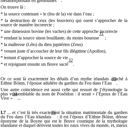
métamorphosant en grenouilles
.
On trouve là :
* la source contenant « le (feu de la) vie dans l’eau ;
* la destruction de ceux (les bouviers) qui osent s’approcher de la
source de manière incorrecte ;
* une dimension bovine (les vaches) de cette approche incorrecte
31
* rendant la source sinon bouillante, du moins boueuse
;
* la maîtresse (Léto) du dieu jupitérien (Zeus)
* venant juste d’accoucher de leur fils illégitime (Apollon),
* tentant d’approcher la source de vie
32
* et rejoignant ensuite un fleuve sacré
.
Or ce sont là exactement les détails d’un mythe irlandais attaché à
33
Eithne Bóinn, l’épouse adultère du gardien du Feu dans l’Eau
.
Une autre coïncidence est aussi celle qui ressort de l’étymologie la
plus vraisemblable du nom de Poséidon : il serait « l’Époux de l’Eau
34
Vive »
...
I.7
... et c’est là très exactement la situation matrimoniale du gardien
35
du Feu dans l’Eau irlandais
: il est l’époux d’Eithne Bóinn, déesse
éponyme de la Boyne qui est le fleuve cosmique de la mythologie
irlandaise et duquel dérivent toutes les eaux vives du monde, et, mieux