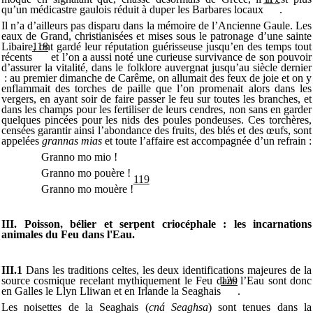
qu’un médicastre gaulois réduit à duper les Barbares locaux
.
Il n’a d’ailleurs pas disparu dans la mémoire de l’Ancienne Gaule. Les
eaux de Grand, christianisées et mises sous le patronage d’une sainte
Libaire, ont gardé leur réputation guérisseuse jusqu’en des temps tout
118
récents
et l’on a aussi noté une curieuse survivance de son pouvoir
d’assurer la vitalité, dans le folklore auvergnat jusqu’au siècle dernier
: au premier dimanche de Carême, on allumait des feux de joie et on y
enflammait des torches de paille que l’on promenait alors dans les
vergers, en ayant soir de faire passer le feu sur toutes les branches, et
dans les champs pour les fertiliser de leurs cendres, non sans en garder
quelques pincées pour les nids des poules pondeuses. Ces torchères,
censées garantir ainsi l’abondance des fruits, des blés et des œufs, sont
appelées
grannas mias
et toute l’affaire est accompagnée d’un refrain :
Granno mo mio !
Granno mo pouère !
119
Granno mo mouère !
III. Poisson, bélier et serpent criocéphale : les incarnations
animales du Feu dans l'Eau.
III.1
Dans les traditions celtes, les deux identifications majeures de la
source cosmique recelant mythiquement le Feu dans l’Eau sont donc
120
en Galles le Llyn Lliwan et en Irlande la Seaghais
.
Les noisettes de la Seaghais (
cná Seaghsa
) sont tenues dans la