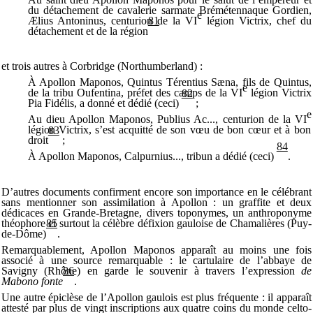
du détachement de cavalerie sarmate Brémétennaque Gordien,
e
Ælius Antoninus, centurion de la VI
légion Victrix, chef du
81
détachement et de la région
et trois autres à Corbridge (Northumberland) :
À Apollon Maponos, Quintus Térentius Sæna, fils de Quintus,
e
de la tribu Oufentina, préfet des camps de la VI
légion Victrix
82
Pia Fidélis, a donné et dédié (ceci)
;
e
Au dieu Apollon Maponos, Publius Ac..., centurion de la VI
légion Victrix, s’est acquitté de son vœu de bon cœur et à bon
83
droit
;
84
À Apollon Maponos, Calpurnius..., tribun a dédié (ceci)
.
D’autres documents confirment encore son importance en le célébrant
sans mentionner son assimilation à Apollon : un graffite et deux
dédicaces en Grande-Bretagne, divers toponymes, un anthroponyme
théophore et surtout la célèbre défixion gauloise de Chamalières (Puy-
85
de-Dôme)
.
Remarquablement, Apollon Maponos apparaît au moins une fois
associé à une source remarquable : le cartulaire de l’abbaye de
Savigny (Rhône) en garde le souvenir à travers l’expression
de
86
Mabono fonte
.
Une autre épiclèse de l’Apollon gaulois est plus fréquente : il apparaît
attesté par plus de vingt inscriptions aux quatre coins du monde celto-