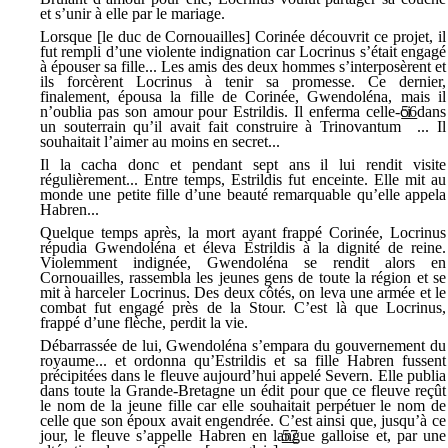
et s’unir à elle par le mariage.
Lorsque [le duc de Cornouailles] Corinée découvrit ce projet, il
fut rempli d’une violente indignation car Locrinus s’était engagé
à épouser sa fille... Les amis des deux hommes s’interposèrent et
ils forcèrent Locrinus à tenir sa promesse. Ce dernier,
finalement, épousa la fille de Corinée, Gwendoléna, mais il
n’oublia pas son amour pour Estrildis. Il enferma celle-ci dans
56
un souterrain qu’il avait fait construire à Trinovantum
... Il
souhaitait l’aimer au moins en secret...
Il la cacha donc et pendant sept ans il lui rendit visite
régulièrement... Entre temps, Estrildis fut enceinte. Elle mit au
monde une petite fille d’une beauté remarquable qu’elle appela
Habren...
Quelque temps après, la mort ayant frappé Corinée, Locrinus
répudia Gwendoléna et éleva Estrildis à la dignité de reine.
Violemment indignée, Gwendoléna se rendit alors en
Cornouailles, rassembla les jeunes gens de toute la région et se
mit à harceler Locrinus. Des deux côtés, on leva une armée et le
combat fut engagé près de la Stour. C’est là que Locrinus,
frappé d’une flèche, perdit la vie.
Débarrassée de lui, Gwendoléna s’empara du gouvernement du
royaume... et ordonna qu’Estrildis et sa fille Habren fussent
précipitées dans le fleuve aujourd’hui appelé Severn. Elle publia
dans toute la Grande-Bretagne un édit pour que ce fleuve reçût
le nom de la jeune fille car elle souhaitait perpétuer le nom de
celle que son époux avait engendrée. C’est ainsi que, jusqu’à ce
jour, le fleuve s’appelle Habren en langue galloise et, par une
57