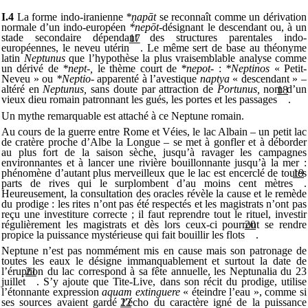
I.4
La forme indo-iranienne
*ņapāt
se reconnaît comme un dérivation
normale d’un indo-européen
*nepōt-
désignant le descendant ou, à un
stade secondaire dépendant des structures parentales indo-
17
européennes, le neveu utérin
. Le même sert de base au théonyme
latin
Neptunus
que l’hypothèse la plus vraisemblable analyse comme
un dérivé de
*nept-,
le thème court de
*nepot-
:
*Neptinos
« Petit-
Neveu » ou
*Neptio-
apparenté à l’avestique
naptya
« descendant » –
altéré en
Neptunus,
sans doute par attraction de
Portunus,
nom d’un
18
vieux dieu romain patronnant les gués, les portes et les passages
.
Un mythe remarquable est attaché à ce Neptune romain.
Au cours de la guerre entre Rome et Véies, le lac Albain – un petit lac
de cratère proche d’Albe la Longue – se met à gonfler et à déborder
au plus fort de la saison sèche, jusqu’à ravager les campagnes
environnantes et à lancer une rivière bouillonnante jusqu’à la mer :
phénomène d’autant plus merveilleux que le lac est encerclé de toutes
19
parts de rives qui le surplombent d’au moins cent mètres
.
Heureusement, la consultation des oracles révèle la cause et le remède
du prodige : les rites n’ont pas été respectés et les magistrats n’ont pas
reçu une investiture correcte ; il faut reprendre tout le rituel, investir
régulièrement les magistrats et dès lors ceux-ci pourront se rendre
20
propice la puissance mystérieuse qui fait bouillir les flots
.
Neptune n’est pas nommément mis en cause mais son patronage de
toutes les eaux le désigne immanquablement et surtout la date de
l’éruption du lac correspond à sa fête annuelle, les Neptunalia du 23
21
juillet
. S’y ajoute que Tite-Live, dans son récit du prodige, utilise
l’étonnante expression
aquam extinguere
« éteindre l’eau », comme si
ses sources avaient gardé l’écho du caractère igné de la puissance
22