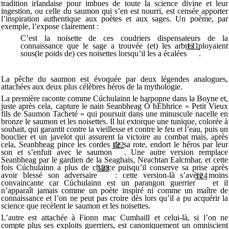
tradition irlandaise pour imbues de toute la science divine et leur
ingestion, ou celle du saumon qui s’en est nourri, est censée apporter
l’inspiration authentique aux poètes et aux sages. Un poème, par
exemple, l’expose clairement :
C’est la noisette de ces coudriers dispensateurs de la
connaissance que le sage a trouvée (et) les arbres ployaient
121
sous(le poids de) ces noisettes lorsqu’il les a écalées
.
La pêche du saumon est évoquée par deux légendes analogues,
attachées aux deux plus célèbres héros de la mythologie.
La première raconte comme Cúchulainn le harponne dans la Boyne et,
juste après cela, capture le nain Seanbheag Ó hÉbhrice « Petit Vieux
fils de Saumon Tacheté » qui poursuit dans une minuscule nacelle en
bronze le saumon et les noisettes. Il lui extorque une tunique, colorée à
souhait, qui garantit contre la vieillesse et contre le feu et l’eau, puis un
bouclier et un javelot qui assurent la victoire au combat mais, après
cela, Seanbheag pince les cordes de sa rote, endort le héros par leur
122
son et s’enfuit avec le saumon
. Une autre version remplace
Seanbheag par le gardien de la Seaghais, Neachtan Ealcmhar, et cette
fois Cúchulainn a plus de chance puisqu’il conserve sa prise après
123
avoir blessé son adversaire
: cette version-là s’avère moins
124
convaincante car Cúchulainn est un parangon guerrier
et il
n’apparaît jamais comme un poète inspiré ni comme un maître de
connaissance et l’on ne peut pas croire dès lors qu’il a pu acquérir la
science que recèlent le saumon et les noisettes.
L’autre est attachée à Fionn mac Cumhaill et celui-là, si l’on ne
compte plus ses exploits guerriers, est canoniquement un omniscient