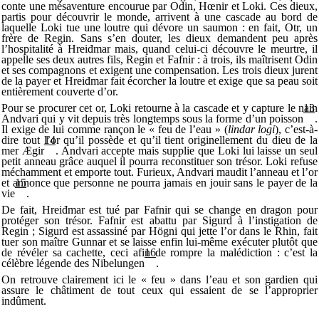
conte une mésaventure encourue par Odin, Hœnir et Loki. Ces dieux,
partis pour découvrir le monde, arrivent à une cascade au bord de
laquelle Loki tue une loutre qui dévore un saumon : en fait, Otr, un
frère de Regin. Sans s’en douter, les dieux demandent peu après
l’hospitalité à Hreiđmar mais, quand celui-ci découvre le meurtre, il
appelle ses deux autres fils, Regin et Fafnir : à trois, ils maîtrisent Odin
et ses compagnons et exigent une compensation. Les trois dieux jurent
de la payer et Hreiđmar fait écorcher la loutre et exige que sa peau soit
entièrement couverte d’or.
Pour se procurer cet or, Loki retourne à la cascade et y capture le nain
13
Andvari qui y vit depuis très longtemps sous la forme d’un poisson
.
Il exige de lui comme rançon le « feu de l’eau » (
lindar logi
), c’est-à-
dire tout l’or qu’il possède et qu’il tient originellement du dieu de la
14
mer Ægir
. Andvari accepte mais supplie que Loki lui laisse un seul
petit anneau grâce auquel il pourra reconstituer son trésor. Loki refuse
méchamment et emporte tout. Furieux, Andvari maudit l’anneau et l’or
et annonce que personne ne pourra jamais en jouir sans le payer de la
15
vie
.
De fait, Hreiđmar est tué par Fafnir qui se change en dragon pour
protéger son trésor. Fafnir est abattu par Sigurd à l’instigation de
Regin ; Sigurd est assassiné par Högni qui jette l’or dans le Rhin, fait
tuer son maître Gunnar et se laisse enfin lui-même exécuter plutôt que
de révéler sa cachette, ceci afin de rompre la malédiction : c’est la
16
célèbre légende des Nibelungen
.
On retrouve clairement ici le « feu » dans l’eau et son gardien qui
assure le châtiment de tout ceux qui essaient de se l’approprier
indûment.