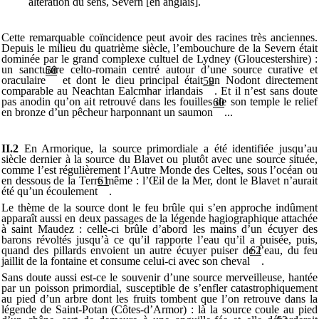
altération du sens, Severn [en anglais].
Cette remarquable coïncidence peut avoir des racines très anciennes.
Depuis le milieu du quatrième siècle, l’embouchure de la Severn était
dominée par le grand complexe cultuel de Lydney (Gloucestershire) :
un sanctuaire celto-romain centré autour d’une source curative et
58
oraculaire
et dont le dieu principal était un Nodont directement
59
comparable au Neachtan Ealcmhar irlandais
. Et il n’est sans doute
pas anodin qu’on ait retrouvé dans les fouilles de son temple le relief
60
en bronze d’un pêcheur harponnant un saumon
...
II.2
En Armorique, la source primordiale a été identifiée jusqu’au
siècle dernier à la source du Blavet ou plutôt avec une source située,
comme l’est régulièrement l’Autre Monde des Celtes, sous l’océan ou
en dessous de la Terre même : l’Œil de la Mer, dont le Blavet n’aurait
61
été qu’un écoulement
.
Le thème de la source dont le feu brûle qui s’en approche indûment
apparaît aussi en deux passages de la légende hagiographique attachée
à saint Maudez : celle-ci brûle d’abord les mains d’un écuyer des
barons révoltés jusqu’à ce qu’il rapporte l’eau qu’il a puisée, puis,
quand des pillards envoient un autre écuyer puiser de l’eau, du feu
62
jaillit de la fontaine et consume celui-ci avec son cheval
.
Sans doute aussi est-ce le souvenir d’une source merveilleuse, hantée
par un poisson primordial, susceptible de s’enfler catastrophiquement
au pied d’un arbre dont les fruits tombent que l’on retrouve dans la
légende de Saint-Potan (Côtes-d’Armor) : là la source coule au pied