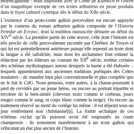
moyen-galloise
: nous disposons avec le
Conte de Kulhwch et Olwen
d’un magnifique exemple de ces textes arthuriens en prose produits
dans le foyer culturel cymrique dès le début du XIIe siècle.
L’existence d’un proto-conte gallois percevalien est encore appuyée
par le contenu du roman arthurien gallois composite de l
’
Historia
Peredur ab Evrawc
, dont la tradition manuscrite démarre au début du
e
XIV
siècle
. La première partie de cette œuvre, celle dont l’histoire est
très proche de celle percevalienne racontée par Chrétien de Troyes et
qui lui est potentiellement antérieure puisqu’elle reprend un texte dont
la langue a été rafraîchie, mais dont les archaïsmes font estimer la
e
rédaction par les éditeurs au courant du XII
siècle, restitue certains
des schémas mythologiques autour desquels la trame a été élaborée –
lesquels appartiennent aux anciennes traditions poétiques des Celtes
insulaires – de manière bien plus conventionnelle et plus complète que
ne le fait le
CdG
. Nous pensons, entre autres, à la chasse-poursuite à
pied de cervidés par un jeune héros, ou encore au portrait tripartite et
tricolore de la bien-aimée (cheveux noirs comme le corbeau, joues
rouges comme le sang, et corps blanc comme la neige). Ou encore au
traitement réservé au motif du cortège lui-même : il est dépeint sous un
jour entièrement non christianisé
[6]
. La forme archaïque de ces
schémas exclut qu’ils puissent avoir été empruntés au conte
champenois : ils remontent manifestement à un texte gallois qui
véhiculait un état plus ancien de l’histoire.