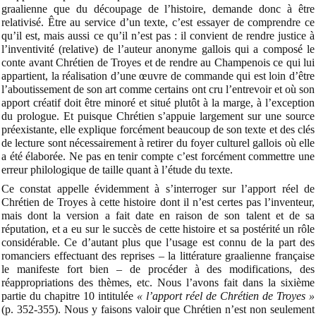
graalienne que du découpage de l’histoire, demande donc à être
relativisé. Être au service d’un texte, c’est essayer de comprendre ce
qu’il est, mais aussi ce qu’il n’est pas : il convient de rendre justice à
l’inventivité (relative) de l’auteur anonyme gallois qui a composé le
conte avant Chrétien de Troyes et de rendre au Champenois ce qui lui
appartient, la réalisation d’une œuvre de commande qui est loin d’être
l’aboutissement de son art comme certains ont cru l’entrevoir et où son
apport créatif doit être minoré et situé plutôt à la marge, à l’exception
du prologue. Et puisque Chrétien s’appuie largement sur une source
préexistante, elle explique forcément beaucoup de son texte et des clés
de lecture sont nécessairement à retirer du foyer culturel gallois où elle
a été élaborée. Ne pas en tenir compte c’est forcément commettre une
erreur philologique de taille quant à l’étude du texte.
Ce constat appelle évidemment à s’interroger sur l’apport réel de
Chrétien de Troyes à cette histoire dont il n’est certes pas l’inventeur,
mais dont la version a fait date en raison de son talent et de sa
réputation, et a eu sur le succès de cette histoire et sa postérité un rôle
considérable. Ce d’autant plus que l’usage est connu de la part des
romanciers effectuant des reprises – la littérature graalienne française
le manifeste fort bien – de procéder à des modifications, des
réappropriations des thèmes, etc. Nous l’avons fait dans la sixième
partie du chapitre 10 intitulée
« l’apport réel de Chrétien de Troyes »
(p. 352-355). Nous y faisons valoir que Chrétien n’est non seulement