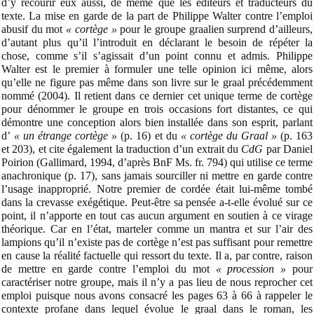
d’y recourir eux aussi, de même que les éditeurs et traducteurs du
texte. La mise en garde de la part de Philippe Walter contre l’emploi
abusif du mot
« cortège »
pour le groupe graalien surprend d’ailleurs,
d’autant plus qu’il l’introduit en déclarant le besoin de répéter la
chose, comme s’il s’agissait d’un point connu et admis. Philippe
Walter est le premier à formuler une telle opinion ici même, alors
qu’elle ne figure pas même dans son livre sur le graal précédemment
nommé (2004). Il retient dans ce dernier cet unique terme de cortège
pour dénommer le groupe en trois occasions fort distantes, ce qui
démontre une conception alors bien installée dans son esprit, parlant
d’
« un étrange cortège »
(p. 16) et du
« cortège du Graal »
(p. 163
et 203), et cite également la traduction d’un extrait du
CdG
par Daniel
Poirion (Gallimard, 1994, d’après BnF Ms. fr. 794) qui utilise ce terme
anachronique (p. 17), sans jamais sourciller ni mettre en garde contre
l’usage inapproprié. Notre premier de cordée était lui-même tombé
dans la crevasse exégétique. Peut-être sa pensée a-t-elle évolué sur ce
point, il n’apporte en tout cas aucun argument en soutien à ce virage
théorique. Car en l’état, marteler comme un mantra et sur l’air des
lampions qu’il n’existe pas de cortège n’est pas suffisant pour remettre
en cause la réalité factuelle qui ressort du texte. Il a, par contre, raison
de mettre en garde contre l’emploi du mot
« procession »
pour
caractériser notre groupe, mais il n’y a pas lieu de nous reprocher cet
emploi puisque nous avons consacré les pages 63 à 66 à rappeler le
contexte profane dans lequel évolue le graal dans le roman, les