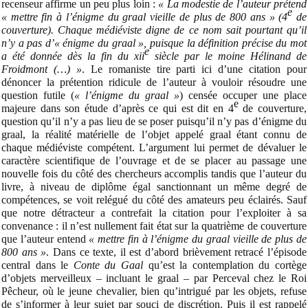
recenseur affirme un peu plus loin :
«
La modestie de l’auteur prétend
e
« mettre fin à l’énigme du graal vieille de plus de 800 ans » (4
de
couverture). Chaque médiéviste digne de ce nom sait pourtant qu’il
n’y a pas d’« énigme du graal », puisque la définition précise du mot
e
a été donnée dès la fin du xii
siècle par le moine Hélinand de
Froidmont (…) »
. Le romaniste tire parti ici d’une citation pour
dénoncer la prétention ridicule de l’auteur à vouloir résoudre une
question futile (
« l’énigme du graal »
) censée occuper une place
e
majeure dans son étude d’après ce qui est dit en 4
de couverture,
question qu’il n’y a pas lieu de se poser puisqu’il n’y pas d’énigme du
graal, la réalité matérielle de l’objet appelé graal étant connu de
chaque médiéviste compétent. L’argument lui permet de dévaluer le
caractère scientifique de l’ouvrage et de se placer au passage une
nouvelle fois du côté des chercheurs accomplis tandis que l’auteur du
livre, à niveau de diplôme égal sanctionnant un même degré de
compétences, se voit relégué du côté des amateurs peu éclairés. Sauf
que notre détracteur a contrefait la citation pour l’exploiter à sa
convenance : il n’est nullement fait état sur la quatrième de couverture
que l’auteur entend
« mettre fin à l’énigme du graal vieille de plus de
800 ans »
. Dans ce texte, il est d’abord brièvement retracé l’épisode
central dans le
Conte du Gaal
qu’est la contemplation du cortège
d’objets merveilleux – incluant le graal – par Perceval chez le Roi
Pêcheur, où le jeune chevalier, bien qu’intrigué par les objets, refuse
de s’informer à leur sujet par souci de discrétion. Puis il est rappelé