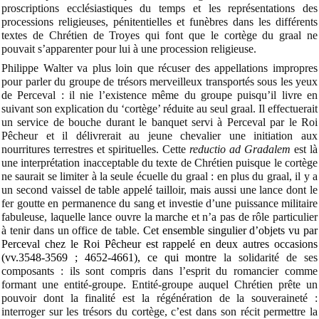
proscriptions ecclésiastiques du temps et les représentations des
processions religieuses, pénitentielles et funèbres dans les différents
textes de Chrétien de Troyes qui font que le cortège du graal ne
pouvait s’apparenter pour lui à une procession religieuse.
Philippe Walter va plus loin que récuser des appellations impropres
pour parler du groupe de trésors merveilleux transportés sous les yeux
de Perceval : il nie l’existence même du groupe puisqu’il livre en
suivant son explication du ‘cortège’ réduite au seul graal. Il effectuerait
un service de bouche durant le banquet servi à Perceval par le Roi
Pêcheur et il délivrerait au jeune chevalier une initiation aux
nourritures terrestres et spirituelles. Cette
reductio ad Gradalem
est là
une interprétation inacceptable du texte de Chrétien puisque le cortège
ne saurait se limiter à la seule écuelle du graal : en plus du graal, il y a
un second vaissel de table appelé tailloir, mais aussi une lance dont le
fer goutte en permanence du sang et investie d’une puissance militaire
fabuleuse, laquelle lance ouvre la marche et n’a pas de rôle particulier
à tenir dans un office de table.
Cet ensemble singulier d’objets vu par
Perceval chez le Roi Pêcheur est rappelé en deux autres occasions
(vv.3548-3569 ; 4652-4661), ce qui montre
la solidarité de ses
composants : ils sont compris dans l’esprit du romancier comme
formant une entité-groupe. Entité-groupe auquel Chrétien prête un
pouvoir dont la finalité est la régénération de la souveraineté :
interroger sur les trésors du cortège, c’est dans son récit permettre la