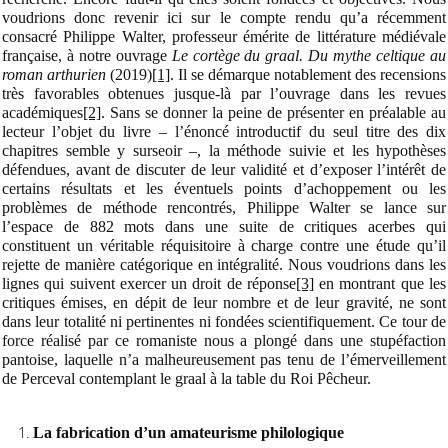
voudrions donc revenir ici sur le compte rendu qu’a récemment
consacré Philippe Walter, professeur émérite de littérature médiévale
française, à notre ouvrage
Le cortège du graal. Du mythe celtique au
roman arthurien
(2019)
[1]
. Il se démarque notablement des recensions
très favorables obtenues jusque-là par l’ouvrage dans les revues
académiques
[2]
.
Sans se donner la peine de présenter en préalable au
lecteur l’objet du livre – l’énoncé introductif du seul titre des dix
chapitres semble y surseoir –, la méthode suivie et les hypothèses
défendues, avant de discuter de leur validité et d’exposer l’intérêt de
certains résultats et les éventuels points d’achoppement ou les
problèmes de méthode rencontrés, Philippe Walter se lance sur
l’espace de 882 mots dans une suite de critiques acerbes qui
constituent un véritable réquisitoire à charge
contre une étude qu’il
rejette de manière catégorique en intégralité. Nous voudrions dans les
lignes qui suivent exercer un droit de réponse
[3]
en montrant que les
critiques émises, en dépit de leur nombre et de leur gravité, ne sont
dans leur totalité ni pertinentes ni fondées scientifiquement. Ce tour de
force réalisé par ce romaniste nous a plongé
dans une stupéfaction
pantoise, laquelle n’a malheureusement pas tenu de l’émerveillement
de Perceval contemplant le graal à la table du Roi Pêcheur.
La fabrication d’un amateurisme philologique