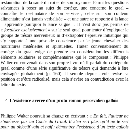
restauration de la santé du roi et de son royaume. Parmi les questions
salvatrices à poser au sujet du cortège, une concerne le graal –
connaître le destinataire de son service ; celle sur son contenu
alimentaire n’est jamais verbalisée – et une autre se rapporte à la
lance
–
apprendre pourquoi la lance saigne
–
. Il n’est donc pas permis de
« focaliser exclusivement »
sur le seul graal pour tenter d’expliquer le
groupe de trésors merveilleux ni d’extrapoler l’épreuve initiatique qui
s’y rapporte à une prise de conscience par le jeune chevalier des
nourritures matérielles et spirituelles. Traiter convenablement du
cortège du graal exige de prendre en considération les différents
éléments solidaires et complémentaires qui le composent : Philippe
Walter en convenait dans son propre livre où il parlait du cortège du
graal comme d’une série significative de trésors qui demande à être
envisagée globalement (p. 160). Il semble depuis avoir révisé sa
position et s’être radicalisé, mais cela s’avère en contradiction avec la
lettre du texte.
L’existence avérée d’un proto-roman percevalien gallois
Philippe Walter poursuit sa charge en écrivant :
« En fait, l’auteur ne
s’intéresse pas au Conte du Graal. Il s’en sert plus qu’il ne le sert
pour un objectif vain et naïf : démontrer l’existence d’un texte gallois