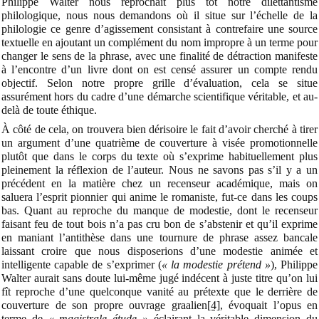
Philippe Walter nous reprochait plus tôt notre dilettantisme
philologique, nous nous demandons où il situe sur l’échelle de la
philologie ce genre d’agissement consistant à contrefaire une source
textuelle en ajoutant un complément du nom impropre à un terme pour
changer le sens de la phrase, avec une finalité de détraction manifeste
à l’encontre d’un livre dont on est censé assurer un compte rendu
objectif. Selon notre propre grille d’évaluation, cela se situe
assurément hors du cadre d’une démarche scientifique véritable, et au-
delà de toute éthique.
À côté de cela, on trouvera bien dérisoire le fait d’avoir cherché à tirer
un
argument d’une quatrième de couverture à visée promotionnelle
plutôt que dans le corps du texte où s’exprime habituellement plus
pleinement la réflexion de l’auteur. Nous ne savons pas s’il y a un
précédent en la matière chez un recenseur académique, mais on
saluera l’esprit pionnier qui anime le romaniste, fut-ce dans les coups
bas. Quant au reproche du manque de modestie, dont le recenseur
faisant feu de tout bois n’a pas cru bon de s’abstenir et qu’il exprime
en maniant l’antithèse dans une tournure de phrase assez bancale
laissant croire que nous disposerions d’une modestie animée et
intelligente capable de s’exprimer (
« la modestie prétend »
), Philippe
Walter aurait sans doute lui-même jugé indécent à juste titre qu’on lui
fît reproche d’une quelconque vanité au prétexte que le derrière de
couverture de son propre ouvrage graalien
[4]
, évoquait l’opus en
terme de
« magistrale étude »
éclairant la véritable dimension du