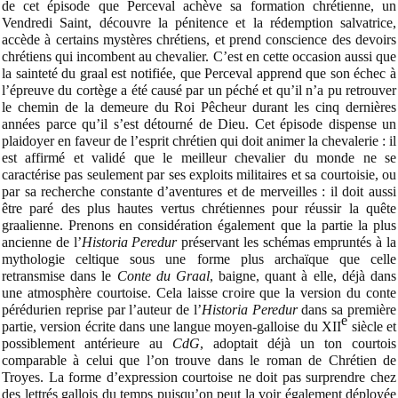
de cet épisode que Perceval achève sa formation chrétienne, un
Vendredi Saint, découvre la pénitence et la rédemption salvatrice,
accède à certains mystères chrétiens, et prend conscience des devoirs
chrétiens qui incombent au chevalier. C’est en cette occasion aussi que
la sainteté du graal est notifiée, que Perceval apprend que son échec à
l’épreuve du cortège a été causé par un péché et qu’il n’a pu retrouver
le chemin de la demeure du Roi Pêcheur durant les cinq dernières
années parce qu’il s’est détourné de Dieu. Cet épisode dispense un
plaidoyer en faveur de l’esprit chrétien qui doit animer la chevalerie : il
est affirmé et validé que le meilleur chevalier du monde ne se
caractérise pas seulement par ses exploits militaires et sa courtoisie, ou
par sa recherche constante d’aventures et de merveilles : il doit aussi
être paré des plus hautes vertus chrétiennes pour réussir la quête
graalienne. Prenons en considération également que la partie la plus
ancienne de l’
Historia Peredur
préservant les schémas empruntés à la
mythologie celtique sous une forme plus archaïque que celle
retransmise dans le
Conte du Graal
, baigne, quant à elle, déjà dans
une atmosphère courtoise. Cela laisse croire que la version du conte
pérédurien reprise par l’auteur de l’
Historia Peredur
dans sa première
e
partie, version écrite dans une langue moyen-galloise du XII
siècle et
possiblement antérieure au
CdG
, adoptait déjà un ton courtois
comparable à celui que l’on trouve dans le roman de Chrétien de
Troyes. La forme d’expression courtoise ne doit pas surprendre chez
des lettrés gallois du temps puisqu’on peut la voir également déployée