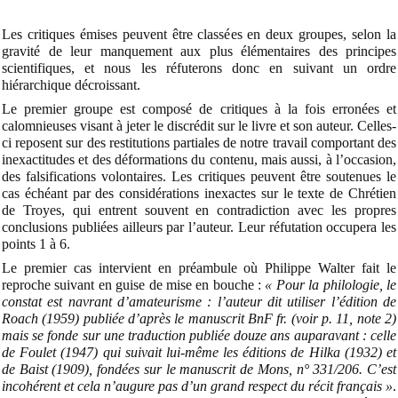
Les critiques émises peuvent être classées en deux groupes, selon la
gravité de leur manquement aux plus élémentaires des principes
scientifiques, et nous les réfuterons donc en suivant un ordre
hiérarchique décroissant.
Le premier groupe est composé de critiques à la fois erronées et
calomnieuses visant à jeter le discrédit sur le livre et son auteur. Celles-
ci reposent sur des restitutions partiales de notre travail comportant des
inexactitudes et des déformations du contenu, mais aussi, à l’occasion,
des falsifications volontaires. Les critiques peuvent être soutenues le
cas échéant par des considérations inexactes sur le texte de Chrétien
de Troyes, qui entrent souvent en contradiction avec les propres
conclusions publiées ailleurs par l’auteur. Leur réfutation occupera les
points 1 à 6
.
Le premier cas intervient en préambule où Philippe Walter fait le
reproche suivant en guise de mise en bouche :
« Pour la philologie, le
constat est navrant d’amateurisme : l’auteur dit utiliser l’édition de
Roach (1959) publiée d’après le manuscrit BnF fr. (voir p. 11, note 2)
mais se fonde sur une traduction publiée douze ans auparavant : celle
de Foulet (1947) qui suivait lui-même les éditions de Hilka (1932) et
de Baist (1909), fondées sur le manuscrit de Mons, n° 331/206.
C’est
incohérent et cela n’augure pas d’un grand respect du récit français
»
.