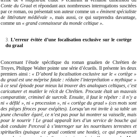
Conte du Graal
et répondant aux nombreuses interrogations suscitées
par ce roman, ou présentait son auteur comme un
« éminent spécialiste
de littérature médiévale »
, mais aussi, ce qui surprendra davantage,
comme un
« grand connaisseur du monde celtique »
.
L’erreur évitée d’une focalisation exclusive sur le cortège
du graal
Concernant l’étude spécifique du roman graalien de Chrétien de
Troyes, Philippe Walter pointe une série d’écueils. Il présente les deux
premiers ainsi :
«
D’abord la focalisation exclusive sur le « cortège »
du graal est une méprise fatale : réduire l’interprétation « mythique »
à ce seul épisode pour mieux lui trouver des analogues celtiques, c’est
caricaturer et mutiler le récit de Chrétien. Procuste était un mauvais
comparatiste, criminel de surcroît. Ensuite, il faut le répéter : il n’y a
ni « défilé », ni « procession », ni « cortège du graal » (ces mots sont
des pièges féroces pour exégètes). Lorsqu’un roi invite à sa table un
jeune chevalier égaré, ce n’est pas pour lui montrer sa vaisselle, mais
pour le nourrir ! Le graal apparaît lors d’un service de bouche qui
doit conduire Perceval à s’interroger sur les nourritures terrestres et
spirituelles (puisque ce graal contient une hostie), ce qui prouverait