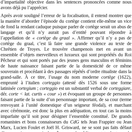
d’impartialité objective dans les sentences prononcées comme nous
avons déjà pu l’apprécier.
Après avoir souligné l’erreur de la focalisation, il entend montrer que
la manière d’aborder l’épisode du cortège contient elle-même un vice
de fond la rendant caduque puisque parler de cortège serait un abus de
langage et qu’il n’y aurait pas d’entité pouvant répondre à
l’appellation de
« cortège du graal »
. Affirmer qu’il n’y a pas de
cortège du graal, c’est là faire une grande violence au texte de
Chrétien de Troyes. Le trouvère champenois met en avant un
ensemble d’objets merveilleux et luxueux qui sont propriétés du Roi
Pêcheur et qui sont portés par des jeunes gens masculins et féminins
de haute naissance faisant partie de la domesticité de ce même
souverain et procédant à des passages répétés d’ordre ritualiste dans la
grand-salle. À ce titre, l’usage du nom moderne
cortège
(1622),
emprunté à l’italien
corteggio
(attesté dès 1526 sous une forme
latinisée
cortegium
;
corteggio
est un substantif verbal de
corteggiare
,
dér.
corte < lat. curtis
« cour »
) et évoquant un groupe de personnes
faisant partie de la suite d’un personnage important, de sa cour (terme
renvoyant à l’unité domestique d’un seigneur féodal), et marchant
avec cérémonie, est donc la plus en adéquation, en tout cas la moins
imparfaite qu’il soit pour désigner l’ensemble constitué. De grands
romanistes et bons connaisseurs du
CdG
tels Jean Frappier ou Jean
Marx, Lucien Foulet et Joël H. Grisward, ne se sont pas faits défaut