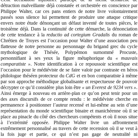
détraction malveillante déjà constatée et orchestrée en conscience par
Philippe Walter, car ces pans entiers de notre livre volontairement
passés sous silence lui permettent de produire une attaque critique
envers notre étude dénonçant un défaut inventé de toutes pièces, le
troisième déjà. Dans la continuité de cette démarche, la dénonciation
de cette tendance à la
reductio ad cortegium Gradalis
du roman de
Chrétien de Troyes est l’occasion pour Walter d’une association peu
flatteuse de notre personne au personnage du brigand grec du cycle
mythologique de Thésée, Polypémon surnommé Procuste,
personnifiant à ses yeux la figure métaphorique du
« mauvais
comparatiste »
. Notre identification à ce repoussoir scientifique est
l’occasion pour le médiéviste de se faire valoir par contraste en héros
philologue théséen protecteur du
CdG
et en bon comparatiste à même
par son approche méthodique globalisante et respectueuse de pouvoir
décrypter ce qu’il considère plus loin être
« un Everest de 9234 vers »
.
Ainsi émerge à nouveau en arrière-plan ce qu’on peut tenir pour un
des axes discursifs de ce compte rendu : le médiéviste cherche en
permanence à positionner l’auteur recensé et lui-même au sein d’une
représentation du monde scientifique binaire et manichéenne où il se
place au pinacle du côté des chercheurs compétents et où il nous situe
à l’extrémité opposée. Philippe Walter livre un affrontement
extrêmement personnalisé au travers de cette recension où il se veut à
la fois juge et partie, ce qui n’est pas gage de neutralité ni