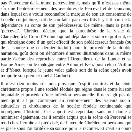
pas l’inventeur de la trame percevalienne, mais qu’il n’est pas même
sûr que l’entrecroisement des aventures de Perceval et de Gauvain,
dans lequel on a voulu reconnaître la marque de son art consommé de
la belle conjointure, soit de son fait : par deux fois il y fait part de la
dépendance au conte de son prédécesseur. De même, dans la partie
‘perceval’, Chrétien déclare que la parenthèse de la visite de
Clamadeu à la Cour d’Arthur figurait déjà dans la source qu’il suit, ce
qui témoigne donc d’un goût effectif de son prédécesseur français (ou
de la source que ce dernier traduit) pour le procédé de la double
narration, goût dont on dénombre d’autres illustrations dans la même
partie (scène des reproches entre l’Orgueilleux de la Lande et sa
Bonne Amie, ou le dialogue entre Arthur et Keu, puis celui d’Arthur
et d’Yonet, lorsque le jeune valet gallois sort de la scène après avoir
remporté son premier duel à Carduel).
Il n’est rien moins sûr non plus que l’esprit courtois et la teinte
chrétienne propre à une société féodale qui règne dans le conte lui soit
imputable et procède d’une inflexion personnelle. Il ne s’agit pas de
nier qu’il ait pu contribuer au renforcement des valeurs socio-
culturelles et chrétiennes de la société féodale continentale qui
imprègnent l’histoire. Cet apport est cependant sans nul doute à
minimiser également, car il semble acquis que la scène où Perceval se
rend chez l’ermite ait préexisté, de l’aveu de Chrétien en personne qui
se place sous l’autorité de sa source pour la raconter. Et c’est au cours