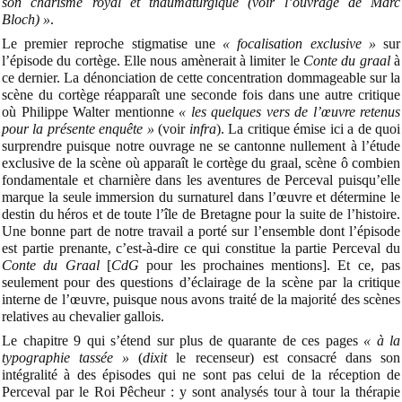
son charisme royal et thaumaturgique (voir l’ouvrage de Marc
Bloch) »
.
Le premier reproche stigmatise une
« focalisation exclusive »
sur
l’épisode du cortège. Elle nous amènerait à limiter le
Conte du graal
à
ce dernier. La dénonciation de cette concentration dommageable sur la
scène du cortège réapparaît une seconde fois dans une autre critique
où Philippe Walter mentionne
« les quelques vers de l’œuvre retenus
pour la présente enquête »
(voir
infra
). La critique émise ici a de quoi
surprendre puisque notre ouvrage ne se cantonne nullement à l’étude
exclusive de la scène où apparaît le cortège du graal, scène ô combien
fondamentale et charnière dans les aventures de Perceval puisqu’elle
marque la seule immersion du surnaturel dans l’œuvre et détermine le
destin du héros et de toute l’île de Bretagne pour la suite de l’histoire.
Une bonne part de notre travail a porté sur l’ensemble dont l’épisode
est partie prenante, c’est-à-dire ce qui constitue la partie Perceval du
Conte du Graal
[
CdG
pour les prochaines mentions]. Et ce, pas
seulement pour des questions d’éclairage de la scène par la critique
interne de l’œuvre, puisque nous avons traité de la majorité des scènes
relatives au chevalier gallois.
Le chapitre 9 qui s’étend sur plus de quarante de ces pages
« à la
typographie tassée »
(
dixit
le recenseur) est consacré dans son
intégralité à des épisodes qui ne sont pas celui de la réception de
Perceval par le Roi Pêcheur : y sont analysés tour à tour la thérapie