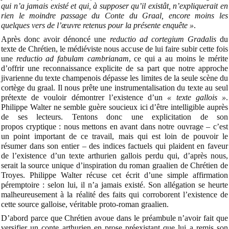
qui n’a jamais existé et qui, à supposer qu’il existât, n’expliquerait en
rien le moindre passage du Conte du Graal, encore moins les
quelques vers de l’œuvre retenus pour la présente enquête »
.
Après donc avoir dénoncé une
reductio ad cortegium Gradalis
du
texte de Chrétien, le médiéviste nous accuse de lui faire subir cette fois
une
reductio ad fabulam cambrianam
, ce qui a au moins le mérite
d’offrir une reconnaissance explicite de sa part que notre approche
jivarienne du texte champenois dépasse les limites de la seule scène du
cortège du graal. Il nous prête une instrumentalisation du texte au seul
prétexte de vouloir démontrer l’existence d’un
« texte gallois »
.
Philippe Walter ne semble guère soucieux ici d’être intelligible auprès
de ses lecteurs. Tentons donc une explicitation de son
propos cryptique : nous mettons en avant dans notre ouvrage – c’est
un point important de ce travail, mais qui est loin de pouvoir le
résumer dans son entier – des indices factuels qui plaident en faveur
de l’existence d’un texte arthurien gallois perdu qui, d’après nous,
serait la source unique d’inspiration du roman graalien de Chrétien de
Troyes. Philippe Walter récuse cet écrit d’une simple affirmation
péremptoire : selon lui, il n’a jamais existé. Son allégation se heurte
malheureusement à la réalité des faits qui corroborent l’existence de
cette source galloise, véritable proto-roman graalien.
D’abord parce que Chrétien avoue dans le préambule n’avoir fait que
versifier un conte arthurien en prose préexistant que lui a remis son