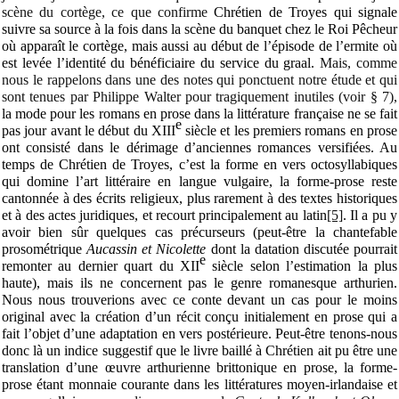
scène du cortège, ce que confirme
Chrétien de Troyes qui signale
suivre sa source à la fois dans la scène du banquet chez le Roi Pêcheur
où apparaît le cortège, mais aussi au début de l’épisode de l’ermite où
est levée l’identité du bénéficiaire du service du graal.
Mais, comme
nous le rappelons dans une des notes qui ponctuent notre étude et qui
sont tenues par Philippe Walter pour tragiquement inutiles (voir § 7),
la mode pour les romans en prose dans la littérature française ne se fait
e
pas jour avant le début du XIII
siècle et les premiers romans en prose
ont consisté dans le dérimage d’anciennes romances versifiées. Au
temps de Chrétien de Troyes, c’est la forme en vers octosyllabiques
qui domine l’art littéraire en langue vulgaire, la forme-prose reste
cantonnée à
des écrits religieux, plus rarement à des textes historiques
et à des actes juridiques, et recourt principalement au latin
[5]
. Il a pu y
avoir bien sûr quelques cas précurseurs (peut-être la chantefable
prosométrique
Aucassin et Nicolette
dont la datation discutée pourrait
e
remonter au dernier quart du XII
siècle selon l’estimation la plus
haute), mais ils ne concernent pas le genre romanesque arthurien.
Nous nous trouverions avec ce conte devant un cas pour le moins
original avec la création d’un récit conçu initialement en prose qui a
fait l’objet d’une adaptation en vers postérieure. Peut-être tenons-nous
donc là un indice suggestif que le livre baillé à Chrétien ait pu être une
translation d’une œuvre arthurienne brittonique en prose, la forme-
prose étant monnaie courante dans les littératures moyen-irlandaise et