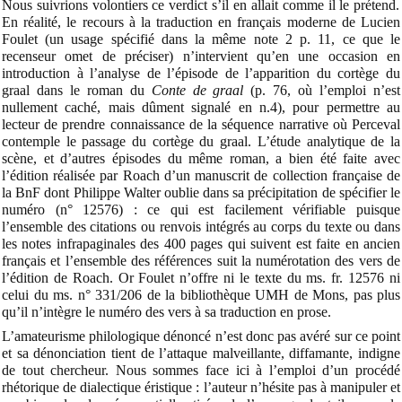
Nous suivrions volontiers ce verdict s’il en allait comme il le prétend.
En réalité, le recours à la traduction en français moderne de Lucien
Foulet (un usage spécifié dans la même note 2 p. 11, ce que le
recenseur omet de préciser) n’intervient qu’en une occasion en
introduction à l’analyse de l’épisode de l’apparition du cortège du
graal dans le roman du
Conte de graal
(p. 76, où l’emploi n’est
nullement caché, mais dûment signalé en n.4), pour permettre au
lecteur de prendre connaissance de la séquence narrative où Perceval
contemple le passage du cortège du graal. L’étude analytique de la
scène, et d’autres épisodes du même roman, a bien été faite avec
l’édition réalisée par Roach d’un manuscrit de collection française de
la BnF dont Philippe Walter oublie dans sa précipitation de spécifier le
numéro (n° 12576) : ce qui est facilement vérifiable puisque
l’ensemble des citations ou renvois intégrés au corps du texte ou dans
les notes infrapaginales des 400 pages qui suivent est faite en ancien
français et l’ensemble des références suit la numérotation des vers de
l’édition de Roach. Or Foulet n’offre ni le texte du ms. fr. 12576 ni
celui du ms. n° 331/206 de la bibliothèque UMH de Mons, pas plus
qu’il n’intègre le numéro des vers à sa traduction en prose.
L’amateurisme philologique dénoncé n’est donc pas avéré sur ce point
et sa dénonciation tient de l’attaque malveillante, diffamante, indigne
de tout chercheur.
Nous sommes face ici à l’emploi d’un procédé
rhétorique
de dialectique éristique :
l’auteur n’hésite pas à manipuler et