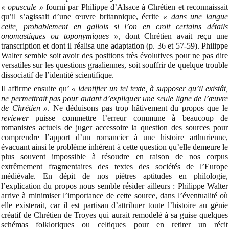
« opuscule »
fourni par Philippe d’Alsace à Chrétien et reconnaissait
qu’il s’agissait d’une œuvre britannique, écrite
« dans une langue
celte, probablement en gallois si l’on en croit certains détails
onomastiques ou toponymiques »,
dont Chrétien avait reçu une
transcription et dont il réalisa une adaptation (p. 36 et 57-59). Philippe
Walter semble soit avoir des positions très évolutives pour ne pas dire
versatiles sur les questions graaliennes, soit souffrir de quelque trouble
dissociatif de l’identité scientifique.
Il affirme ensuite qu’
« identifier un tel texte, à supposer qu’il existât,
ne permettrait pas pour autant d’expliquer une seule ligne de l’œuvre
de Chrétien »
. Ne déduisons pas trop hâtivement du propos que le
reviewer
puisse commettre l’erreur commune à beaucoup de
romanistes actuels de juger accessoire la question des sources pour
comprendre l’apport d’un romancier à une histoire arthurienne,
évacuant ainsi le problème inhérent à cette question qu’elle demeure le
plus souvent impossible à résoudre en raison de nos corpus
extrêmement fragmentaires des textes des sociétés de l’Europe
médiévale. En dépit de nos piètres aptitudes en philologie,
l’explication du propos nous semble résider ailleurs : Philippe Walter
arrive à minimiser l’importance de cette source, dans l’éventualité où
elle existerait, car il est partisan d’attribuer toute l’histoire au génie
créatif de Chrétien de Troyes qui aurait remodelé à sa guise quelques
schémas folkloriques ou celtiques pour en retirer un récit