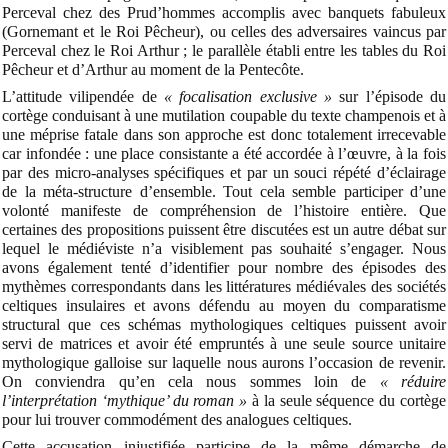
Perceval chez des Prud’hommes accomplis avec banquets fabuleux
(Gornemant et le Roi Pêcheur), ou celles des adversaires vaincus par
Perceval chez le Roi Arthur ; le parallèle établi entre les tables du Roi
Pêcheur et d’Arthur au moment de la Pentecôte.
L’attitude vilipendée de
« focalisation exclusive »
sur l’épisode du
cortège conduisant à une mutilation coupable du texte champenois et à
une méprise fatale dans son approche est donc totalement irrecevable
car infondée : une place consistante a été accordée à l’œuvre, à la fois
par des micro-analyses spécifiques et par un souci répété d’éclairage
de la méta-structure d’ensemble. Tout cela semble participer d’une
volonté manifeste de compréhension de l’histoire entière. Que
certaines des propositions puissent être discutées est un autre débat sur
lequel le médiéviste n’a visiblement pas souhaité s’engager. Nous
avons également tenté d’identifier pour nombre des épisodes des
mythèmes correspondants dans les littératures médiévales des sociétés
celtiques insulaires et avons défendu au moyen du comparatisme
structural que ces schémas mythologiques celtiques puissent avoir
servi de matrices et avoir été empruntés à une seule source unitaire
mythologique galloise sur laquelle nous aurons l’occasion de revenir.
On conviendra qu’en cela nous sommes loin de
« réduire
l’interprétation ‘mythique’ du roman »
à la seule séquence du cortège
pour lui trouver commodément des analogues celtiques.
Cette accusation injustifiée participe de la même démarche de