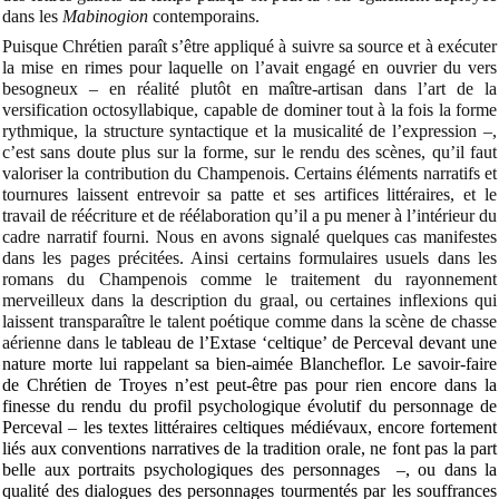
dans les
Mabinogion
contemporains.
Puisque Chrétien paraît s’être appliqué à suivre sa source et à exécuter
la mise en rimes pour laquelle on l’avait engagé en ouvrier du vers
besogneux – en réalité plutôt en maître-artisan dans l’art de la
versification octosyllabique, capable de dominer tout à la fois la forme
rythmique, la structure syntactique et la musicalité de l’expression –,
c’est sans doute plus sur la forme, sur le rendu des scènes, qu’il faut
valoriser la contribution du Champenois. Certains éléments narratifs et
tournures laissent entrevoir sa patte et ses artifices littéraires, et le
travail de réécriture et de réélaboration qu’il a pu mener à l’intérieur du
cadre narratif fourni. Nous en avons signalé quelques cas manifestes
dans les pages précitées. Ainsi certains formulaires usuels dans les
romans du Champenois comme le traitement du rayonnement
merveilleux dans la description du graal, ou certaines inflexions qui
laissent transparaître le talent poétique comme dans la scène de chasse
aérienne dans le
tableau de l’Extase ‘celtique’ de Perceval devant une
nature morte lui rappelant sa bien-aimée Blancheflor. Le savoir-faire
de Chrétien de Troyes n’est peut-être pas pour rien encore dans la
finesse du rendu du profil psychologique évolutif du personnage de
Perceval – les textes littéraires celtiques médiévaux, encore fortement
liés aux conventions narratives de la tradition orale, ne font pas la part
belle aux portraits psychologiques des personnages –, ou dans la
qualité des dialogues des personnages tourmentés par les souffrances