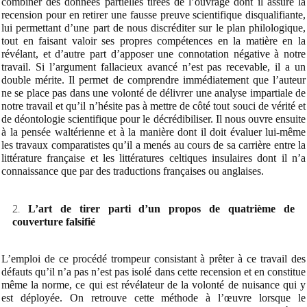
combiner des données partielles tirées de l’ouvrage dont il assure la
recension pour en retirer une fausse preuve scientifique disqualifiante,
lui permettant d’une part de nous discréditer sur le plan philologique,
tout en faisant valoir ses propres compétences en la matière en la
révélant, et d’autre part d’apposer une connotation négative à notre
travail.
Si l’argument fallacieux avancé n’est pas recevable, il a un
double mérite. Il permet
de comprendre immédiatement que l’auteur
ne se place pas dans une volonté de délivrer une analyse impartiale de
notre travail et qu’il n’hésite pas à mettre de côté tout souci de vérité et
de déontologie scientifique pour le décrédibiliser. Il
nous ouvre ensuite
à la pensée waltérienne et à la manière dont il doit évaluer lui-même
les travaux comparatistes qu’il a menés au cours de sa carrière entre la
littérature française et les littératures celtiques insulaires dont il n’a
connaissance que par des traductions françaises ou anglaises.
L’art de tirer parti d’un propos de quatrième de
couverture falsifié
L’emploi de ce procédé trompeur consistant à prêter à ce travail des
défauts qu’il n’a pas n’est pas isolé dans cette recension et en constitue
même la norme, ce qui est révélateur de la volonté de nuisance qui y
est déployée. On retrouve cette méthode à l’œuvre
lorsque le