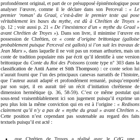
profondément original, et part de ce présupposé épistémologique pour
analyser l’œuvre, comme il le déclare dans son Perceval :
« Le
premier ‘roman’ du Graal, c’est-à-dire le premier texte qui pose
véritablement les bases du mythe, est dû à Chrétien de Troyes »
(p. 12 ; voir aussi p. 21
« De l’inexistence d’un « mythe du Graal »
avant Chrétien de Troyes »
). Dans son livre, il minimise l’œuvre en
possession de Chrétien, ce
« conte d’origine brittonique (galloise
probablement puisque Perceval est gallois) si l’on suit les travaux de
Jean Marx »
, dans laquelle il ne voit pas un roman arthurien, mais un
conte de tradition populaire mis par écrit qu’il identifie à une version
brittonique du
Conte du Roi des Poissons
(conte type n° 303
dans la
classification de Antii Aarne et Stith Thompson
) : ce conte selon lui
n’aurait fourni que l’un des principaux canevas narratifs de l’histoire,
que l’auteur aurait adapté et profondément remanié, puisqu’emporté
par son sujet, il en aurait tiré un récit d’initiation chrétienne de
dimension hermétique (p. 36, 58-59). C’est ce même postulat qui
sous-tend vraisemblablement ici son jugement puisqu’il exprime un
peu plus loin la même conviction qui en est à l’origine :
« Redisons
clairement qu’il n’y a pas de « mythe du graal » avant Chrétien »
.
Cette position n’est cependant pas soutenable au regard des faits
textuels puisqu’il est acté :
que Chrétien de Troyes a réalisé avec le
CdG
une