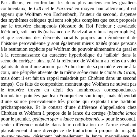
Par ailleurs, en confrontant les deux plus anciens contes graaliens
continentaux, le
CdG
et le
Parzival
en moyen haut-allemand, il est
apparu que Wolfram von Eschenbach, l’auteur du second, dispense
des mythèmes celtiques qui sont soit plus complets que ceux proposés
par le trouvère champenois (blessure du Roi Pêcheur ; cavalcade
féérique), soit inédits (naissance de Parzival aux bras hypertrophiés),
et que certains des éléments narratifs propres au déroulement de
l’histoire percevalienne y sont également mieux traités (nous pensons
à la restitution explicite par Wolfram du pouvoir alimentaire du graal et
à la reconnaissance du caractère hyperbolique du ‘tailloir’ dans la
scène du cortège ; ainsi qu’à la référence de Wolfram au refus du valet
gallois du don d’une armure par Arthur lors de sa première venue à la
cour, une péripétie absente de la même scène dans le
Conte du Graal
,
mais dont il est fait un rappel maladroit par Chrétien dans un second
temps). Ces faits de composition montrent que Wolfram ne suivait pas
le trouvère troyen en dépit des nombreuses correspondances
formulaires pointées par Jean Fourquet en son temps, mais dépendait
d’une source percevalienne très proche qui exploitait une tradition
préchampenoise. Et le constat d’une différence d’appellation chez
Chrétien et Wolfram à propos de la lance du cortège (
blanche lance
pour le premier,
gelüpten sper « lance empoisonnée »
pour le second),
seule différence notable dans leur codification de l’arme résultant
plausiblement d’une divergence de traduction à propos du m.-gall.
gwenwynwayw
désignant habituellement la lance merveilleuse de