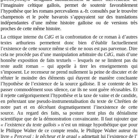
l’imaginaire celtique gallois, permet de soutenir favorablement
l’hypothèse que les romans percevaliens a.-fr. consultés par le trouvère
champenois et le poète bavarois s’appuyaient sur des translations
indépendantes d’une même histoire galloise ou de versions très
proches de cette même histoire.
La critique interne du
CdG
et la confrontation de ce roman à d’autres
textes arthuriens permettent donc bien d’établir factuellement
l’existence de cette source même si elle ne nous est pas parvenue. Dire
cela ne procède pas d’une manipulation arbitraire du
CdG
, mais d’une
honnête exposition de faits textuels – lesquels ne se limitent pas du
reste audit roman
– qui appelle à tirer les enseignements qui
s’imposent. Le recenseur ne prend nullement la peine de discuter et de
réfuter le moindre des éléments qui étayent de manière concluante
l’hypothèse de l’existence de la source galloise. Il se contente de les
passer commodément sous silence, car ils ne sont guère récusables. Et
il rejette catégoriquement l’hypothèse et la taxe de vaine et de candide,
en prétextant une pseudo-instrumentalisation du texte de Chrétien de
notre part et en décrétant dogmatiquement l’inexistence de cette
source. Au regard des faits, sa posture tient plus du dénialisme
scientifique que de la démonstration convaincante. Il faut rajouter que
« l’existence du texte gallois »
n’est un mirage hypothétique que pour
le Philippe Walter de ce compte rendu, le Philippe Walter auteur du
livre
« Perceval : le pêcheur et le graal »
admettait lui l’existence de l’