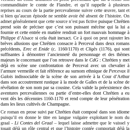
commanditaire le comte de Flandre, et qu’il rappelle à plusieurs
reprises au cours de la partie percevalienne suivre cette œuvre, tant et
si bien qu’aucun épisode ne semble avoir été absent de l’histoire.
On
admet généralement que cette source n’est pas fictive
puisque Chrétien
prend soin de préciser que c’est son puissant mécène qui la lui a
fournie et cette entrée en matière rendrait un fort mauvais hommage à
Philippe d’Alsace
si cela était inexact
. Ce à quoi on peut rajouter
les
brèves allusions que Chrétien consacre à Perceval dans deux romans
précédents,
Erec et Enide
(c. 1160/1170) et
Cligès
(1176), qui sont
suffisantes à démontrer l’ancienneté du personnage et des thèmes
majeurs le concernant que l’on retrouve dans le
CdG
: Chrétien y met
déjà en scène une confrontation de Perceval avec un chevalier à
l’armure vermeille et fait référence au surnom ethnique de
Percevax li
Galois
indissociable de la scène de son arrivée à la Cour d’Arthur
dans son accoutrement rustique à la mode de Galles et de la scène de
révélation de son nom par sa cousine. Cela valide la préexistence des
aventures percevaliennes ou partie d’entre-elles dont Chrétien a eu
vent dès les décennies 1160-1170 et rend compte de leur pénétration
dans les lieux cultivés de Champagne.
Ce roman
en prose suivi par Chrétien était composé dans son idiome
puisqu’il en donne le titre en langue vulgaire exploitant le nom du
graal -
Li Contes del Graal
– lequel laisse admettre que le vaissel y
jouait déjà un rôle central et que l’histoire contée comportait déjà la