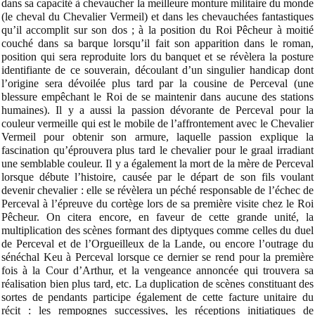
dans sa capacité à chevaucher la meilleure monture militaire du monde
(le cheval du Chevalier Vermeil) et dans les chevauchées fantastiques
qu’il accomplit sur son dos ; à la position du Roi Pêcheur à moitié
couché dans sa barque lorsqu’il fait son apparition dans le roman,
position qui sera reproduite lors du banquet et se révèlera la posture
identifiante de ce souverain, découlant d’un singulier handicap dont
l’origine sera dévoilée plus tard par la cousine de Perceval (une
blessure empêchant le Roi de se maintenir dans aucune des stations
humaines). Il y a aussi la passion dévorante de Perceval pour la
couleur vermeille qui est le mobile de l’affrontement avec le Chevalier
Vermeil pour obtenir son armure, laquelle passion explique la
fascination qu’éprouvera plus tard le chevalier pour le graal irradiant
une semblable couleur. Il y a également la mort de la mère de Perceval
lorsque débute l’histoire, causée par le départ de son fils voulant
devenir chevalier : elle se révèlera un péché responsable de l’échec de
Perceval à l’épreuve du cortège lors de sa première visite chez le Roi
Pêcheur. On citera encore, en faveur de cette grande unité, la
multiplication des scènes formant des diptyques comme celles du duel
de Perceval et de l’Orgueilleux de la Lande, ou encore l’outrage du
sénéchal Keu à Perceval lorsque ce dernier se rend pour la première
fois à la Cour d’Arthur, et la vengeance annoncée qui trouvera sa
réalisation bien plus tard, etc. La duplication de scènes constituant des
sortes de pendants participe également de cette facture unitaire du
récit : les rempognes successives, les réceptions initiatiques de