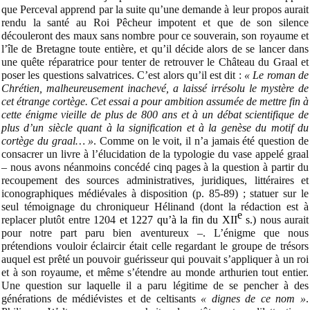
que Perceval apprend par la suite qu’une demande à leur propos aurait
rendu la santé au Roi Pêcheur impotent et que de son silence
découleront des maux sans nombre pour ce souverain, son royaume et
l’île de Bretagne toute entière, et qu’il décide alors de se lancer dans
une quête réparatrice pour tenter de retrouver le Château du Graal et
poser les questions salvatrices. C’est alors qu’il est dit :
« Le roman de
Chrétien, malheureusement inachevé, a laissé irrésolu le mystère de
cet étrange cortège. Cet essai a pour ambition assumée de mettre fin à
cette énigme vieille de plus de 800 ans et à un débat scientifique de
plus d’un siècle quant à la signification et à la genèse du motif du
cortège du graal… »
. Comme on le voit, il n’a jamais été question de
consacrer un livre à l’élucidation de la typologie du vase appelé graal
– nous avons néanmoins concédé cinq pages à la question à partir du
recoupement des sources administratives, juridiques, littéraires et
iconographiques médiévales à disposition (p. 85-89) ; statuer sur le
seul témoignage du chroniqueur Hélinand (dont la rédaction est à
e
replacer plutôt entre 1204
et 1227 qu’à la fin du XII
s.)
nous aurait
pour notre part paru bien aventureux –. L’énigme que nous
prétendions vouloir éclaircir était celle regardant le groupe de trésors
auquel est prêté un pouvoir guérisseur qui pouvait s’appliquer à un roi
et à son royaume, et même s’étendre au monde arthurien tout entier.
Une question sur laquelle il a paru légitime de se pencher à des
générations de médiévistes et de celtisants
« dignes de ce nom »
.