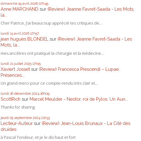
dimanche 19
avril 2026
07h45
Anne MARCHAND
sur
(Review) Jeanne Favret-Saada - Les Mots,
la...
Cher Patrice, J'ai beaucoup apprécié tes critiques de...
lundi 13
avril 2026
17h57
jean hugues BLONDEL
sur
(Review) Jeanne Favret-Saada - Les
Mots, la...
mes ancêtres ont pratiqué la chirurgie et la médecine...
lundi 21
juillet 2025
17h15
Xaviert Josset
sur
(Review) Francesca Prescendi – Lupae.
Présences...
Un grand merci pour ce compte-rendu très clair et...
lundi 16
décembre 2024
16h09
ScottRich
sur
Marcel Meulder - Nestor, roi de Pylos. Un Aun...
Thanks for sharing.
jeudi 05
septembre 2024
21h33
Lecteur-Auteur
sur
(Review) Jean-Louis Brunaux - La Cité des
druides
à Pascal Tondeur, et je le dis haut et fort