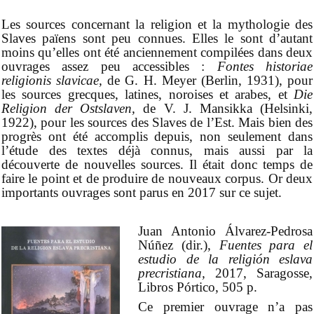
Les sources concernant la religion et la mythologie des
Slaves païens sont peu connues. Elles le sont d’autant
moins qu’elles ont été anciennement compilées dans deux
ouvrages assez peu accessibles :
Fontes historiae
religionis slavicae,
de G. H. Meyer (Berlin, 1931), pour
les sources grecques, latines, noroises et arabes, et
Die
Religion der Ostslaven,
de V. J. Mansikka (Helsinki,
1922), pour les sources des Slaves de l’Est. Mais bien des
progrès ont été accomplis depuis, non seulement dans
l’étude des textes déjà connus, mais aussi par la
découverte de nouvelles sources. Il était donc temps de
faire le point et de produire de nouveaux corpus. Or deux
importants ouvrages sont parus en 2017 sur ce sujet.
Juan Antonio Álvarez-Pedrosa
Núñez (dir.),
Fuentes para el
estudio de la religión eslava
precristiana,
2017, Saragosse,
Libros Pórtico, 505 p.
Ce premier ouvrage n’a pas