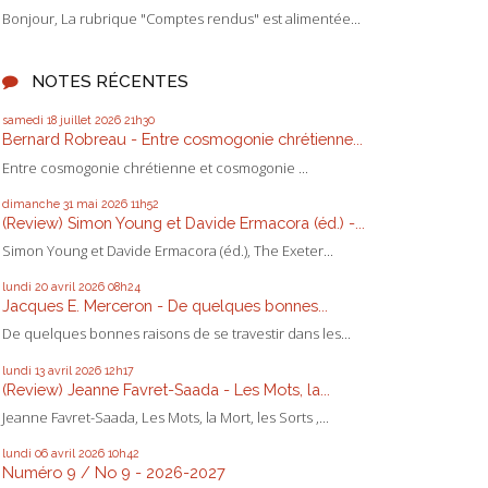
Bonjour, La rubrique "Comptes rendus" est alimentée...
NOTES RÉCENTES
samedi 18
juillet 2026
21h30
Bernard Robreau - Entre cosmogonie chrétienne...
Entre cosmogonie chrétienne et cosmogonie ...
dimanche 31
mai 2026
11h52
(Review) Simon Young et Davide Ermacora (éd.) -...
Simon Young et Davide Ermacora (éd.), The Exeter...
lundi 20
avril 2026
08h24
Jacques E. Merceron - De quelques bonnes...
De quelques bonnes raisons de se travestir dans les...
lundi 13
avril 2026
12h17
(Review) Jeanne Favret-Saada - Les Mots, la...
Jeanne Favret-Saada, Les Mots, la Mort, les Sorts ,...
lundi 06
avril 2026
10h42
Numéro 9 / No 9 - 2026-2027