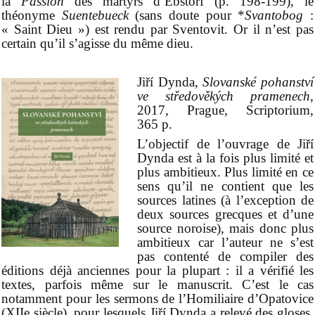
la
Passion
des martyrs d’Ebstorf (p. 198-199), le
théonyme
Suentebueck
(sans doute pour *
Svantobog
:
« Saint Dieu ») est rendu par Sventovit. Or il n’est pas
certain qu’il s’agisse du même dieu.
Jiří Dynda,
Slovanské pohanství
ve středověkých pramenech
,
2017, Prague, Scriptorium,
365 p.
L’objectif de l’ouvrage de Jiří
Dynda est à la fois plus limité et
plus ambitieux. Plus limité en ce
sens qu’il ne contient que les
sources latines (à l’exception de
deux sources grecques et d’une
source noroise), mais donc plus
ambitieux car l’auteur ne s’est
pas contenté de compiler des
éditions déjà anciennes pour la plupart : il a vérifié les
textes, parfois même sur le manuscrit. C’est le cas
notamment pour les sermons de l’Homiliaire d’Opatovice
(XIIe siècle), pour lesquels Jiří Dynda a relevé des gloses,