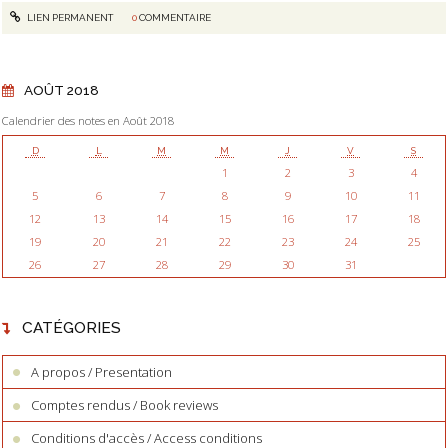
LIEN PERMANENT
0
COMMENTAIRE
AOÛT 2018
Calendrier des notes en Août 2018
D
L
M
M
J
V
S
1
2
3
4
5
6
7
8
9
10
11
12
13
14
15
16
17
18
19
20
21
22
23
24
25
26
27
28
29
30
31
CATÉGORIES
A propos / Presentation
Comptes rendus / Book reviews
Conditions d'accès / Access conditions