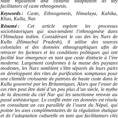
state regulation and cultural adaptation as key
facilitators of caste ethnogenesis.
Keywords :
Caste, Ethnogenesis, Himalaya, Kahika,
Khas, Kullu, Nar.
Résumé :
Cet article explore les processus
sociohistoriques qui sous-tendent l’ethnogenèse dans
l’Himalaya indien. Considérant le cas des les Nars de
Kullu (Himachal Pradesh), il utilise des sources
coloniales et des données ethnographiques afin de
retracer les facteurs et les conditions politiques qui ont
facilité leur émergence en tant que caste distincte à l’ère
moderne. Largement conformes à la masse des paysans
modestes, les Nars semblent s’être séparés de leurs pairs
en développant des rites de purification somptueux pour
une clientèle croissante de patrons de haute caste dans le
Kullu gouverné par les Britanniques. Alors que l’essor de
ces rites peut être daté d’un peu plus d’un siècle, le mythe
de la descente du ciel Nar qui les sanctionne renvoie au
passé anhistorique. Le conflit entre ces données est résolu
en consultant un cas parallèle de l’ouest du Népal, qui
pointe les axes complémentaires de la régulation étatique
et de l’adaptation culturelle en tant que facilitateurs clés