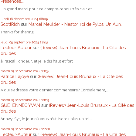
Présences...
Un grand merci pour ce compte-rendu très clair et...
lundi 16
décembre 2024
16h09
ScottRich
sur
Marcel Meulder - Nestor, roi de Pylos. Un Aun...
Thanks for sharing.
jeudi 05
septembre 2024
21h33
Lecteur-Auteur
sur
(Review) Jean-Louis Brunaux - La Cité des
druides
à Pascal Tondeur, et je le dis haut et fort
mardi 03
septembre 2024
18h34
Patrice Lajoye
sur
(Review) Jean-Louis Brunaux - La Cité des
druides
À qui s'adresse votre dernier commentaire? Cordialement,...
mardi 03
septembre 2024
18h19
GUEHENNEC YVAN
sur
(Review) Jean-Louis Brunaux - La Cité des
druides
Annwyl Syr, le jour où vous n'utiliserez plus un tel...
mardi 03
septembre 2024
16h08
Lecteur-Auteur
sur
(Review) Jean-Louis Brunaux - La Cité des