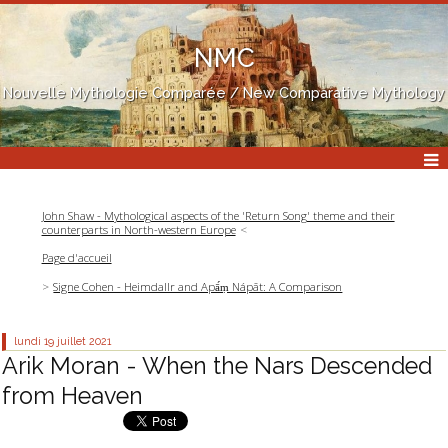
NMC
Nouvelle Mythologie Comparée / New Comparative Mythology
John Shaw - Mythological aspects of the 'Return Song' theme and their
counterparts in North-western Europe
Page d'accueil
Signe Cohen - Heimdallr and Apā́ṃ Nápāt: A Comparison
lundi 19
juillet 2021
Arik Moran - When the Nars Descended
from Heaven