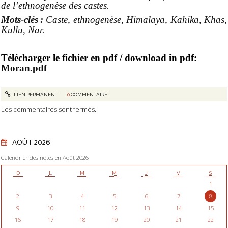
de l’ethnogenèse des castes.
Mots-clés :
Caste, ethnogenèse, Himalaya, Kahika, Khas,
Kullu, Nar.
Télécharger le fichier en pdf / download in pdf:
Moran.pdf
LIEN PERMANENT
0
COMMENTAIRE
Les commentaires sont fermés.
AOÛT 2026
Calendrier des notes en Août 2026
D
L
M
M
J
V
S
1
2
3
4
5
6
7
8
9
10
11
12
13
14
15
16
17
18
19
20
21
22