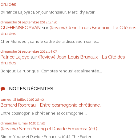
druides
@Patrice Lajoye : Bonjour Monsieur. Merci d'y avoir...
dimanche 01
septembre 2024
14h46
GUEHENNEC YVAN
sur
(Review) Jean-Louis Brunaux - La Cité des
druides
Cher Monsieur, dans le cadre de la discussion sur le...
dimanche 01
septembre 2024
13h07
Patrice Lajoye
sur
(Review) Jean-Louis Brunaux - La Cité des
druides
Bonjour, La rubrique "Comptes rendus" est alimentée...
NOTES RÉCENTES
samedi 18
juillet 2026
21h30
Bernard Robreau - Entre cosmogonie chrétienne...
Entre cosmogonie chrétienne et cosmogonie ...
dimanche 31
mai 2026
11h52
(Review) Simon Young et Davide Ermacora (éd.) -...
Simon Young et Davide Ermacora (éd.), The Exeter...