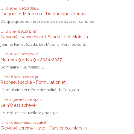
lundi 20
avril 2026
08h24
Jacques E. Merceron - De quelques bonnes...
De quelques bonnes raisons de se travestir dans les...
lundi 13
avril 2026
12h17
(Review) Jeanne Favret-Saada - Les Mots, la...
Jeanne Favret-Saada, Les Mots, la Mort, les Sorts ,...
lundi 06
avril 2026
10h42
Numéro 9 / No 9 - 2026-2027
Sommaire / Summary ...
lundi 06
avril 2026
10h38
Raphaël Nicolle - Formulation et...
Formulation et trifonctionnalité du Trisagion...
lundi 12
janvier 2026
09h07
Le n°8 est achevé
Le n°8 de Nouvelle Mythologie...
lundi 29
décembre 2025
11h16
(Review) Jeremy Harte - Fairy encounters in...